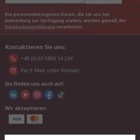
Die personenbezogenen Daten, die Sie uns bei
Anmeldung zur Verfügung stellen, werden gemäß der
Datenschutzerklärung
verarbeitet.
Kontaktieren Sie uns:
+49 (0) 69 5800 14 234
Per E-Mail unter Kontakt
Sie finden uns auch auf:
Wir akzeptieren:
Service