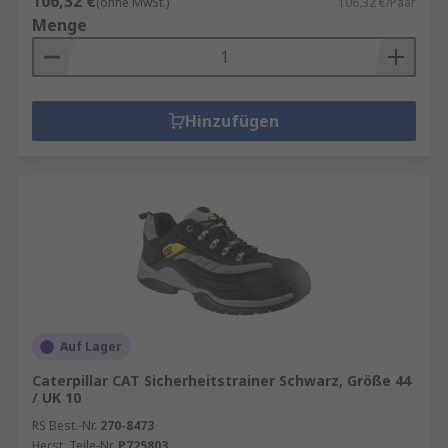
106,32 €
(ohne MwSt.)
106,32 €/Paar
Menge
Hinzufügen
Auf Lager
Caterpillar CAT Sicherheitstrainer Schwarz, Größe 44
/ UK 10
RS Best.-Nr.
270-8473
Herst. Teile-Nr.
P725803