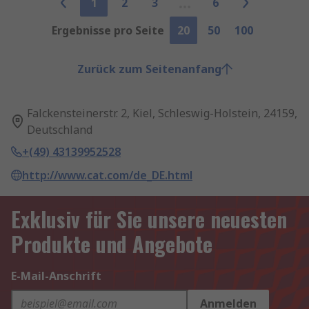
1
2
3
6
Ergebnisse pro Seite
20
50
100
Zurück zum Seitenanfang
Falckensteinerstr. 2, Kiel, Schleswig-Holstein, 24159,
Deutschland
+(49) 43139952528
http://www.cat.com/de_DE.html
Exklusiv für Sie unsere neuesten
Produkte und Angebote
E-Mail-Anschrift
Anmelden