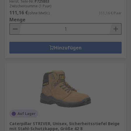
Herst. Teile-Nr.
P725803
Zwischensumme (1 Paar)
111,16 €
(ohne MwSt.)
111,16 €/Paar
Menge
Hinzufügen
Auf Lager
Caterpillar STRIVER, Unisex, Sicherheitsstiefel Beige
mit Stahl-Schutzkappe, Größe 42 8