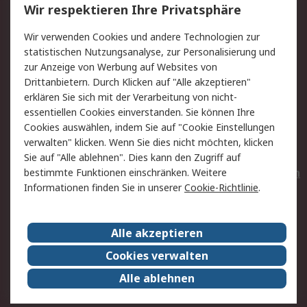
Wir respektieren Ihre Privatsphäre
Value Added Services
Lieferlösungen
Wir verwenden Cookies und andere Technologien zur
Rücksendungen
Kontakt
statistischen Nutzungsanalyse, zur Personalisierung und
Hilfe
Privatkunden
zur Anzeige von Werbung auf Websites von
Drittanbietern. Durch Klicken auf "Alle akzeptieren"
Rechtliches
erklären Sie sich mit der Verarbeitung von nicht-
essentiellen Cookies einverstanden. Sie können Ihre
AGB
Datenschutz
Cookies auswählen, indem Sie auf "Cookie Einstellungen
Cookie-Richtlinie
Zahlungsbedingungen
verwalten" klicken. Wenn Sie dies nicht möchten, klicken
Copyright/Impressum
Entsorgung
Sie auf "Alle ablehnen". Dies kann den Zugriff auf
Elektrogeräte/Batterien
bestimmte Funktionen einschränken. Weitere
Informationen finden Sie in unserer
Cookie-Richtlinie
.
Über RS
Alle akzeptieren
Unternehmen
RS weltweit
Karriere bei RS
Nachhaltigkeit
Cookies verwalten
Qualität/Umwelt/Zertifikate
Presse-Center
Alle ablehnen
Event-Center