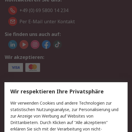
+49 (0) 69 5800 14 234
Per E-Mail unter Kontakt
Sie finden uns auch auf:
Wir akzeptieren:
Service
Wir respektieren Ihre Privatsphäre
Value Added Services
Lieferlösungen
Wir verwenden Cookies und andere Technologien zur
Rücksendungen
Kontakt
statistischen Nutzungsanalyse, zur Personalisierung und
Hilfe
Privatkunden
zur Anzeige von Werbung auf Websites von
Drittanbietern. Durch Klicken auf "Alle akzeptieren"
Rechtliches
erklären Sie sich mit der Verarbeitung von nicht-