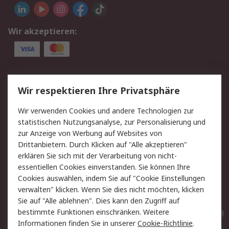
Wir akzeptieren:
Service
Wir respektieren Ihre Privatsphäre
Value Added Services
Lieferlösungen
Wir verwenden Cookies und andere Technologien zur
Rücksendungen
Kontakt
statistischen Nutzungsanalyse, zur Personalisierung und
Hilfe
Privatkunden
zur Anzeige von Werbung auf Websites von
Drittanbietern. Durch Klicken auf "Alle akzeptieren"
Rechtliches
erklären Sie sich mit der Verarbeitung von nicht-
essentiellen Cookies einverstanden. Sie können Ihre
AGB
Datenschutz
Cookies auswählen, indem Sie auf "Cookie Einstellungen
Cookie-Richtlinie
Zahlungsbedingungen
verwalten" klicken. Wenn Sie dies nicht möchten, klicken
Copyright/Impressum
Entsorgung
Sie auf "Alle ablehnen". Dies kann den Zugriff auf
Elektrogeräte/Batterien
bestimmte Funktionen einschränken. Weitere
Informationen finden Sie in unserer
Cookie-Richtlinie
.