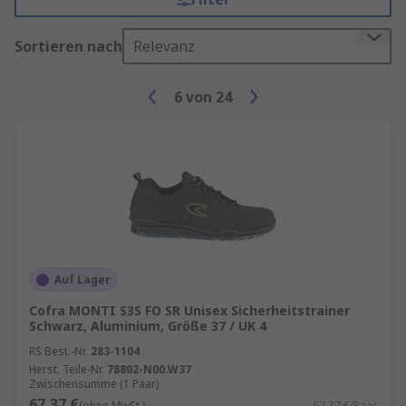
Sortieren nach
Relevanz
6
von
24
Auf Lager
Cofra MONTI S3S FO SR Unisex Sicherheitstrainer
Schwarz, Aluminium, Größe 37 / UK 4
RS Best.-Nr.
283-1104
Herst. Teile-Nr.
78802-N00.W37
Zwischensumme (1 Paar)
67,37 €
(ohne MwSt.)
67,37 €/Paar