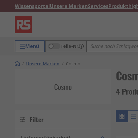
Wissensportal
Unsere Marken
Services
Produkthigh
Menü
Teile-Nr.
/
Unsere Marken
/
Cosmo
Cos
Cosmo
4 Prod
Filter
Lieferverfügbarkeit