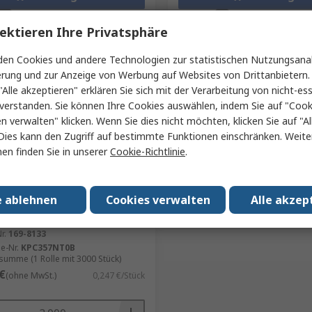
Produkt vergleichen
Produkt vergleic
ektieren Ihre Privatsphäre
en Cookies und andere Technologien zur statistischen Nutzungsanal
erung und zur Anzeige von Werbung auf Websites von Drittanbietern.
"Alle akzeptieren" erklären Sie sich mit der Verarbeitung von nicht-ess
verstanden. Sie können Ihre Cookies auswählen, indem Sie auf "Cook
en verwalten" klicken. Wenn Sie dies nicht möchten, klicken Sie auf "Al
Dies kann den Zugriff auf bestimmte Funktionen einschränken. Weite
en finden Sie in unserer
Cookie-Richtlinie
.
übergehend ausverkauft
KPC357NT-0B Oberfläche 1
e ablehnen
Cookies verwalten
Alle akzep
pler DC-In, 4-Pin DIP,
on 3.75 kVrms
r.
169-8133
le-Nr.
KPC357NT0B
umme (1 Rolle mit 3000 Stück)
€
(ohne MwSt.)
0,247 €/Stück