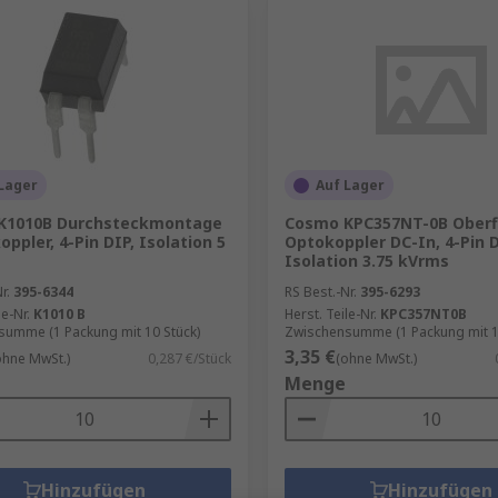
Lager
Auf Lager
K1010B Durchsteckmontage
Cosmo KPC357NT-0B Oberf
ppler, 4-Pin DIP, Isolation 5
Optokoppler DC-In, 4-Pin D
Isolation 3.75 kVrms
r.
395-6344
RS Best.-Nr.
395-6293
le-Nr.
K1010 B
Herst. Teile-Nr.
KPC357NT0B
umme (1 Packung mit 10 Stück)
Zwischensumme (1 Packung mit 1
3,35 €
ohne MwSt.)
0,287 €/Stück
(ohne MwSt.)
Menge
Hinzufügen
Hinzufügen