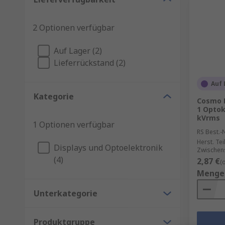
2 Optionen verfügbar
Auf Lager (2)
Lieferrückstand (2)
Auf 
Kategorie
Cosmo 
1 Optoko
kVrms
1 Optionen verfügbar
RS Best.-N
Herst. Tei
Displays und Optoelektronik
Zwischens
(4)
2,87 €
(
Menge
Unterkategorie
Produktgruppe