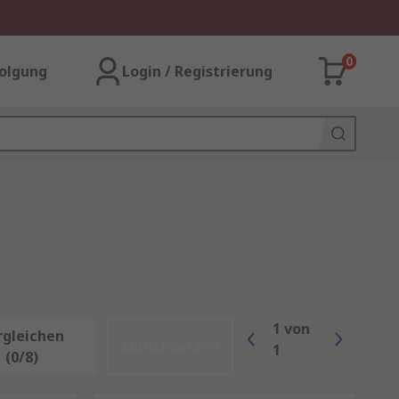
0
olgung
Login / Registrierung
1
von
rgleichen
Zurücksetzen
1
(0/8)