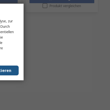
hen
Produkt vergleichen
yse, zur
 Durch
entiellen
ie
le
re
tieren