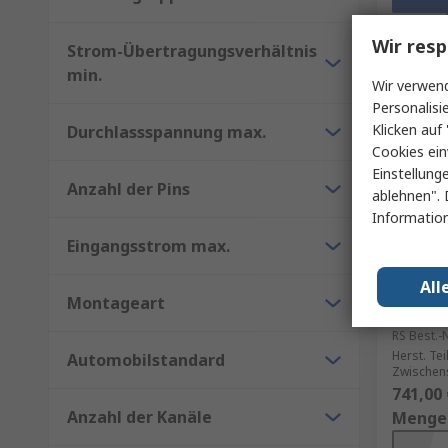
Wir resp
Strom-Übertragungsverhältnis
min.
Wir verwend
Personalisi
Klicken auf 
Durchlassspannung max.
Cookies ein
Einstellung
Anzahl der Pins
ablehnen". 
Information
Vor
Eingangsstrom max.
Cosmo 
All
Optokop
Montageart
Isolati
RS Best.-N
Herst. Tei
Automobilstandard
Zwischens
741,00 
Anzahl der Kanäle
Menge