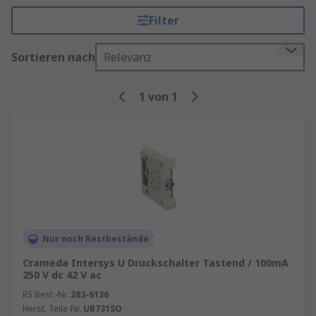
Filter
Sortieren nach
Relevanz
1
von
1
Nur noch Restbestände
Crameda Intersys U Druckschalter Tastend / 100mA
250 V dc 42 V ac
RS Best.-Nr.
283-6136
Herst. Teile-Nr.
UB731SO