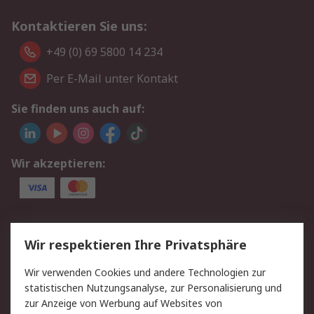
Kontaktieren Sie uns:
+49 (0) 69 5800 14 234
Per E-Mail unter Kontakt
Sie finden uns auch auf:
Wir akzeptieren:
Service
Wir respektieren Ihre Privatsphäre
Value Added Services
Lieferlösungen
Wir verwenden Cookies und andere Technologien zur
Rücksendungen
Kontakt
statistischen Nutzungsanalyse, zur Personalisierung und
Hilfe
Privatkunden
zur Anzeige von Werbung auf Websites von