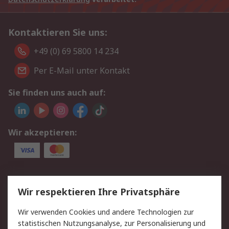
Kontaktieren Sie uns:
+49 (0) 69 5800 14 234
Per E-Mail unter Kontakt
Sie finden uns auch auf:
Wir akzeptieren:
Service
Wir respektieren Ihre Privatsphäre
Value Added Services
Lieferlösungen
Wir verwenden Cookies und andere Technologien zur
Rücksendungen
Kontakt
statistischen Nutzungsanalyse, zur Personalisierung und
Hilfe
Privatkunden