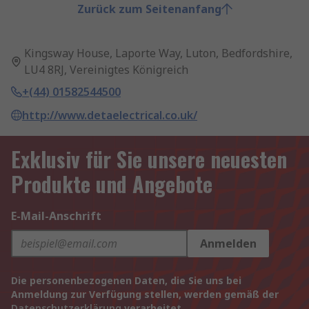
Zurück zum Seitenanfang
Kingsway House, Laporte Way, Luton, Bedfordshire,
LU4 8RJ, Vereinigtes Königreich
+(44) 01582544500
http://www.detaelectrical.co.uk/
Exklusiv für Sie unsere neuesten
Produkte und Angebote
E-Mail-Anschrift
Anmelden
Die personenbezogenen Daten, die Sie uns bei
Anmeldung zur Verfügung stellen, werden gemäß der
Datenschutzerklärung
verarbeitet.