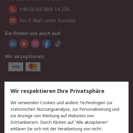
+49 (0) 69 5800 14 234
Per E-Mail unter Kontakt
Sie finden uns auch auf:
Wir akzeptieren:
Service
Wir respektieren Ihre Privatsphäre
Value Added Services
Lieferlösungen
Wir verwenden Cookies und andere Technologien zur
Rücksendungen
Kontakt
statistischen Nutzungsanalyse, zur Personalisierung und
Hilfe
Privatkunden
zur Anzeige von Werbung auf Websites von
Drittanbietern. Durch Klicken auf "Alle akzeptieren"
Rechtliches
erklären Sie sich mit der Verarbeitung von nicht-