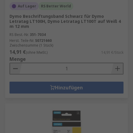
Auf Lager
RS Better World
Dymo Beschriftungsband Schwarz für Dymo
Letratag LT100H, Dymo Letratag LT100T auf Weiß 4
m 12 mm
RS Best.-Nr.
351-7034
Herst. Teile-Nr.
S0721660
Zwischensumme (1 Stück)
14,91 €
(ohne MwSt.)
14,91 €/Stück
Menge
Hinzufügen