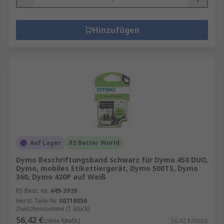
Hinzufügen
Auf Lager
RS Better World
Dymo Beschriftungsband Schwarz für Dymo 450 DUO,
Dymo, mobiles Etikettiergerät, Dymo 500TS, Dymo
360, Dymo 420P auf Weiß
RS Best.-Nr.
449-3939
Herst. Teile-Nr.
S0718050
Zwischensumme (1 Stück)
56,42 €
(ohne MwSt.)
56,42 €/Stück