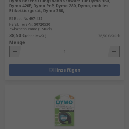
Dymo Beschriftungsband Schwarz für Dymo 160,
Dymo 420P, Dymo PnP, Dymo 280, Dymo, mobiles
Etikettiergerät, Dymo 360,
RS Best.-Nr.
497-432
Herst. Teile-Nr.
S0720530
Zwischensumme (1 Stück)
38,50 €
(ohne MwSt.)
38,50 €/Stück
Menge
Hinzufügen