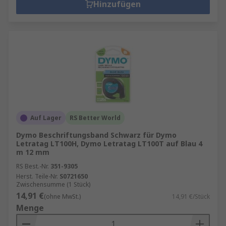
Hinzufügen
Auf Lager
RS Better World
Dymo Beschriftungsband Schwarz für Dymo
Letratag LT100H, Dymo Letratag LT100T auf Blau 4
m 12 mm
RS Best.-Nr.
351-9305
Herst. Teile-Nr.
S0721650
Zwischensumme (1 Stück)
14,91 €
(ohne MwSt.)
14,91 €/Stück
Menge