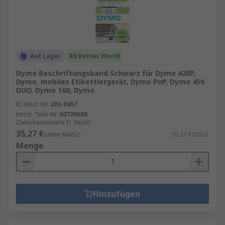
Auf Lager
RS Better World
Dymo Beschriftungsband Schwarz für Dymo 420P,
Dymo, mobiles Etikettiergerät, Dymo PnP, Dymo 450
DUO, Dymo 160, Dymo
RS Best.-Nr.
203-0457
Herst. Teile-Nr.
S0720680
Zwischensumme (1 Stück)
35,27 €
(ohne MwSt.)
35,27 €/Stück
Menge
Hinzufügen