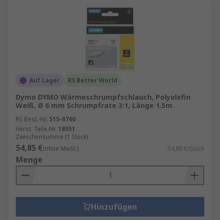
Auf Lager
RS Better World
Dymo DYMO Wärmeschrumpfschlauch, Polyolefin
Weiß, Ø 6 mm Schrumpfrate 3:1, Länge 1.5m
RS Best.-Nr.
515-6760
Herst. Teile-Nr.
18051
Zwischensumme (1 Stück)
54,85 €
(ohne MwSt.)
54,85 €/Stück
Menge
Hinzufügen