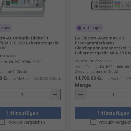
Lager
Auf Lager
tro-Automatik Digital 1
EA Elektro-Automatik 1
 750V IEC 320 Labornetzgerät
Programmierbares
0 W
Gleichspannungsnetzteil 
Labornetzgerät 40 A 15 k
r.
102-6005
RS Best.-Nr.
272-8786
le-Nr.
EA-PSI 9750-06 DT
Herst. Teile-Nr.
EA-PSI 11000-40 
summe (1 Stück)
Zwischensumme (1 Stück)
0 €
14.700,00 €
(ohne MwSt.)
3.240,00 €/Stück
(ohne MwSt.)
14.7
Menge
Hinzufügen
Hinzufügen
Produkt vergleichen
Produkt vergleic