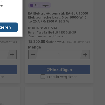
le
Auf Lager
re
000 DT
EA Elektro-Automatik EA-ELR 10000
0 W, 0 to
Elektronische Last, 0 to 10000 W, 0
to 20 A / 0/1500 V, 95.5 %
tieren
RS Best.-Nr.
264-7213
Herst. Teile-Nr.
EA-ELR 11500-20 3U
Zwischensumme (1 Stück)
15.200,00 €
20,00 €/Stück
(ohne MwSt.)
15.200,00 €/Stück
Menge
Hinzufügen
hen
Produkt vergleichen