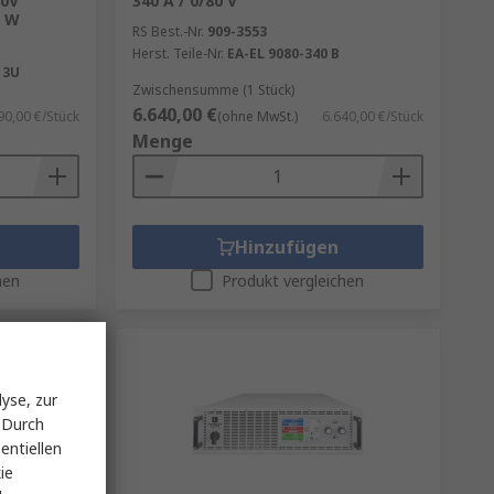
80V
340 A / 0/80 V
0 W
RS Best.-Nr.
909-3553
Herst. Teile-Nr.
EA-EL 9080-340 B
 3U
Zwischensumme (1 Stück)
6.640,00 €
90,00 €/Stück
(ohne MwSt.)
6.640,00 €/Stück
Menge
Hinzufügen
hen
Produkt vergleichen
yse, zur
 Durch
entiellen
ie