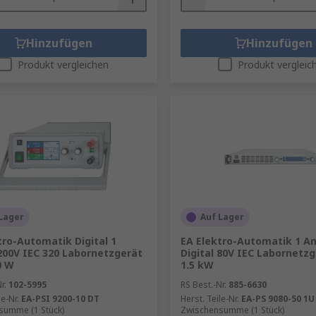
Hinzufügen
Hinzufügen
Produkt vergleichen
Produkt vergleic
Lager
Auf Lager
tro-Automatik Digital 1
EA Elektro-Automatik 1 An
 200V IEC 320 Labornetzgerät
Digital 80V IEC Labornetzg
0 W
1.5 kW
r.
102-5995
RS Best.-Nr.
885-6630
le-Nr.
EA-PSI 9200-10 DT
Herst. Teile-Nr.
EA-PS 9080-50 1U
summe (1 Stück)
Zwischensumme (1 Stück)