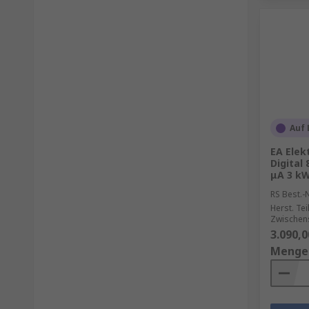
Auf 
EA Elek
Digital
μA 3 k
RS Best.-N
Herst. Tei
Zwischen
3.090,0
Menge