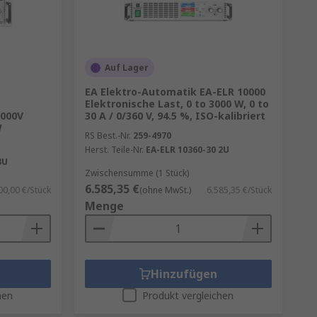
Auf Lager
EA Elektro-Automatik EA-ELR 10000
Elektronische Last, 0 to 3000 W, 0 to
1000V
30 A / 0/360 V, 94.5 %, ISO-kalibriert
W
RS Best.-Nr.
259-4970
Herst. Teile-Nr.
EA-ELR 10360-30 2U
3U
Zwischensumme (1 Stück)
6.585,35 €
00,00 €/Stück
(ohne MwSt.)
6.585,35 €/Stück
Menge
Hinzufügen
hen
Produkt vergleichen