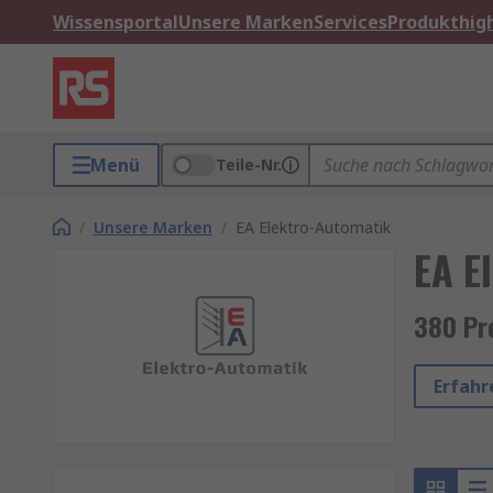
Wissensportal
Unsere Marken
Services
Produkthigh
Menü
Teile-Nr.
/
Unsere Marken
/
EA Elektro-Automatik
EA E
380 Pr
Erfahr