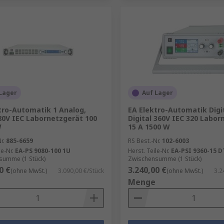
Lager
Auf Lager
tro-Automatik 1 Analog,
EA Elektro-Automatik Digit
 80V IEC Labornetzgerät 100
Digital 360V IEC 320 Labor
W
15 A 1500 W
r.
885-6659
RS Best.-Nr.
102-6003
le-Nr.
EA-PS 9080-100 1U
Herst. Teile-Nr.
EA-PSI 9360-15 D
summe (1 Stück)
Zwischensumme (1 Stück)
0 €
3.240,00 €
(ohne MwSt.)
3.090,00 €/Stück
(ohne MwSt.)
3.2
Menge