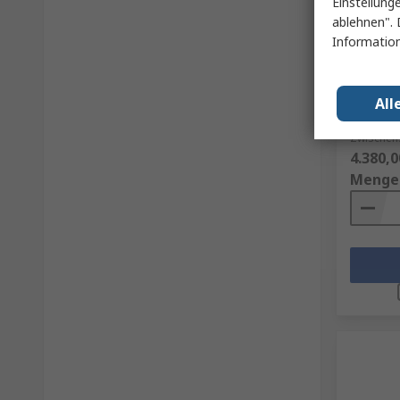
Einstellung
Auf 
ablehnen". 
Information
EA Elek
Elektro
170 A / 
All
RS Best.-N
Herst. Tei
Zwischen
4.380,0
Menge