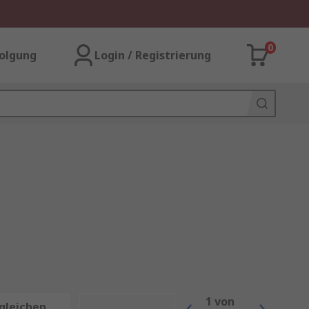
0
olgung
Login / Registrierung
1
von
gleichen