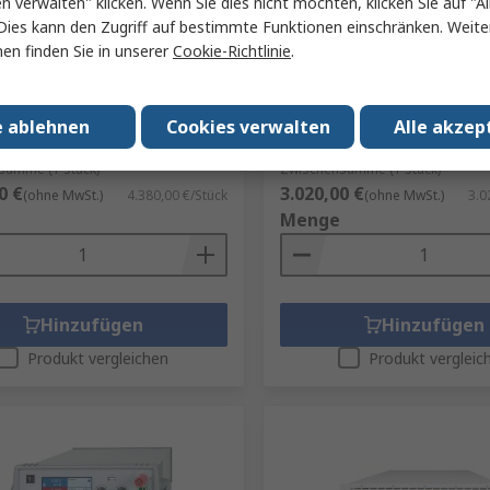
en verwalten" klicken. Wenn Sie dies nicht möchten, klicken Sie auf "Al
Lager
Auf Lager
Dies kann den Zugriff auf bestimmte Funktionen einschränken. Weite
en finden Sie in unserer
Cookie-Richtlinie
.
tro-Automatik EA-EL 9000 B
EA Elektro-Automatik EL 9
nische Last, 0 to 2400 W, 0 to
Elektronische Last, 0 to 60
0/80 V
16 A / 0/500 V
e ablehnen
Cookies verwalten
Alle akzep
r.
909-3540
RS Best.-Nr.
138-6137
le-Nr.
EA-EL 9080-170 B
Herst. Teile-Nr.
EA-EL 9500-16 DT
summe (1 Stück)
Zwischensumme (1 Stück)
0 €
3.020,00 €
(ohne MwSt.)
4.380,00 €/Stück
(ohne MwSt.)
3.0
Menge
Hinzufügen
Hinzufügen
Produkt vergleichen
Produkt vergleic