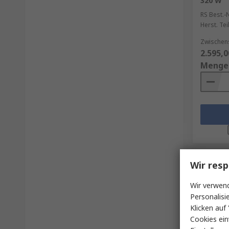
320 W
RS Best.-N
Herst. Tei
Zwischen
2.595,0
Menge
Wir resp
Wir verwend
Personalisi
Klicken auf 
Cookies ein