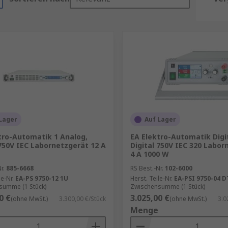
Lager
Auf Lager
tro-Automatik 1 Analog,
EA Elektro-Automatik Digit
 750V IEC Labornetzgerät 12 A
Digital 750V IEC 320 Labor
4 A 1000 W
r.
885-6668
RS Best.-Nr.
102-6000
le-Nr.
EA-PS 9750-12 1U
Herst. Teile-Nr.
EA-PSI 9750-04 D
summe (1 Stück)
Zwischensumme (1 Stück)
0 €
3.025,00 €
(ohne MwSt.)
3.300,00 €/Stück
(ohne MwSt.)
3.0
Menge