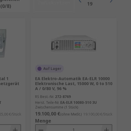
Zurücksetzen
19
(0/8)
Auf Lager
al 1
EA Elektro-Automatik EA-ELR 10000
netzgerät
Elektronische Last, 15000 W, 0 to 510
A / 0/80 V, 96 %
RS Best.-Nr.
272-8769
T
Herst. Teile-Nr.
EA-ELR 10080-510 3U
Zwischensumme (1 Stück)
19.100,00 €
25,00 €/Stück
(ohne MwSt.)
19.100,00 €/Stück
Menge