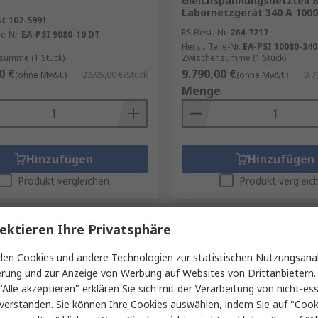
Gleichspannungsnetzteil 
Labornetzgerät 340 A 100
r.
102-5991
RS Best.-Nr.
264-7217
le-Nr.
EA-PSI 9080-10 DT
Herst. Teile-Nr.
EA-PSI 10080-340
summe (1 Stück)
Zwischensumme (1 Stück)
0 €
9.790,00 €
(ohne MwSt.)
2.595,00 €/Stück
(ohne MwSt.)
9.7
Menge
Hinzufügen
Hinzufügen
Produkt vergleichen
Produkt vergleic
ektieren Ihre Privatsphäre
en Cookies und andere Technologien zur statistischen Nutzungsanal
erung und zur Anzeige von Werbung auf Websites von Drittanbietern.
"Alle akzeptieren" erklären Sie sich mit der Verarbeitung von nicht-ess
verstanden. Sie können Ihre Cookies auswählen, indem Sie auf "Cook