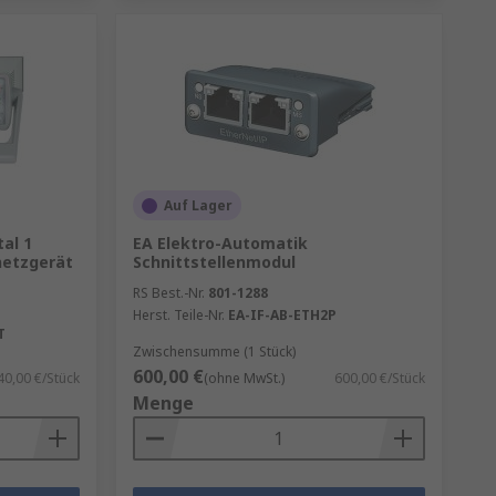
Auf Lager
al 1
EA Elektro-Automatik
netzgerät
Schnittstellenmodul
RS Best.-Nr.
801-1288
Herst. Teile-Nr.
EA-IF-AB-ETH2P
T
Zwischensumme (1 Stück)
600,00 €
40,00 €/Stück
(ohne MwSt.)
600,00 €/Stück
Menge