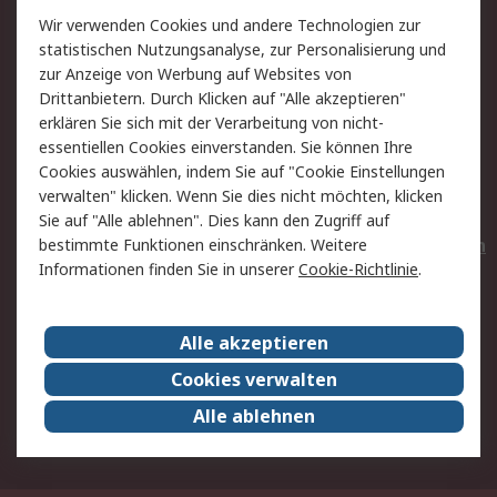
Wir verwenden Cookies und andere Technologien zur
Rücksendungen
Kontakt
statistischen Nutzungsanalyse, zur Personalisierung und
Hilfe
Privatkunden
zur Anzeige von Werbung auf Websites von
Drittanbietern. Durch Klicken auf "Alle akzeptieren"
Rechtliches
erklären Sie sich mit der Verarbeitung von nicht-
essentiellen Cookies einverstanden. Sie können Ihre
AGB
Datenschutz
Cookies auswählen, indem Sie auf "Cookie Einstellungen
Cookie-Richtlinie
Zahlungsbedingungen
verwalten" klicken. Wenn Sie dies nicht möchten, klicken
Copyright/Impressum
Entsorgung
Sie auf "Alle ablehnen". Dies kann den Zugriff auf
Elektrogeräte/Batterien
bestimmte Funktionen einschränken. Weitere
Informationen finden Sie in unserer
Cookie-Richtlinie
.
Über RS
Alle akzeptieren
Unternehmen
RS weltweit
Karriere bei RS
Nachhaltigkeit
Cookies verwalten
Qualität/Umwelt/Zertifikate
Presse-Center
Alle ablehnen
Event-Center