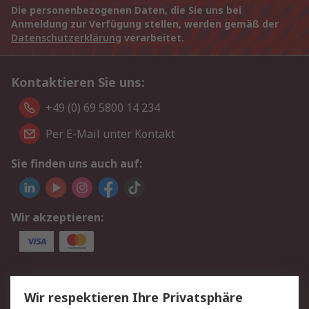
Die personenbezogenen Daten, die Sie uns bei
Anmeldung zur Verfügung stellen, werden gemäß der
Datenschutzerklärung
verarbeitet.
Kontaktieren Sie uns:
+49 (0) 69 5800 14 234
Per E-Mail unter Kontakt
Sie finden uns auch auf:
Wir akzeptieren:
Service
Wir respektieren Ihre Privatsphäre
Value Added Services
Lieferlösungen