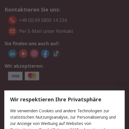
Kontaktieren Sie uns:
+49 (0) 69 5800 14 234
Per E-Mail unter Kontakt
Sie finden uns auch auf:
Wir akzeptieren:
Service
Wir respektieren Ihre Privatsphäre
Value Added Services
Lieferlösungen
Wir verwenden Cookies und andere Technologien zur
Rücksendungen
Kontakt
statistischen Nutzungsanalyse, zur Personalisierung und
Hilfe
Privatkunden
zur Anzeige von Werbung auf Websites von