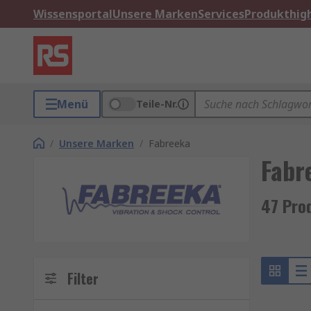
Wissensportal
Unsere Marken
Services
Produkthigh
Menü
Teile-Nr.
/
Unsere Marken
/
Fabreeka
Fabr
47 Pro
Filter