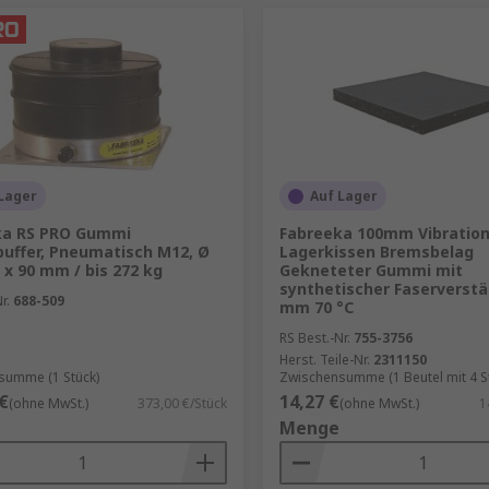
Lager
Auf Lager
ka RS PRO Gummi
Fabreeka 100mm Vibration
ffer, Pneumatisch M12, Ø
Lagerkissen Bremsbelag
x 90 mm / bis 272 kg
Gekneteter Gummi mit
synthetischer Faserverstä
r.
688-509
mm 70 °C
RS Best.-Nr.
755-3756
Herst. Teile-Nr.
2311150
summe (1 Stück)
Zwischensumme (1 Beutel mit 4 S
€
14,27 €
(ohne MwSt.)
373,00 €/Stück
(ohne MwSt.)
1
Menge