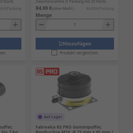
0 Stück)
Zwischensumme (1 Packung mit 20 Stück)
84,00 €
60 €/Packung
(ohne MwSt.)
84,00 €/Packung
Menge
Hinzufügen
hen
Produkt vergleichen
Auf Lager
uffer,
Fabreeka RS PRO Gummipuffer,
bis 7 kg
Ringbuchse M10, Ø 73 mm x 65 mm /