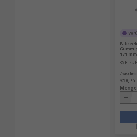
Vor
Fabree
Gummipu
171 mm 
RS Best.-N
Zwischen
318,75 
Menge