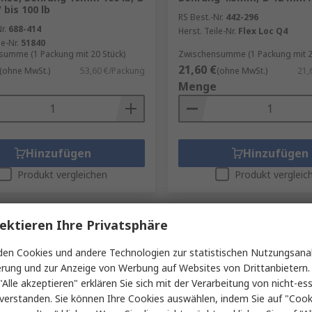
 bis 100 lb
RS Best.-Nr.
442-296
r.
688-414
Herst. Teile-Nr.
Flex Loc Q4
le-Nr.
51840
umme (1 Packung mit 20 Stück)
Zwischensumme (1 Packung mit 2
21,60 €
(ohne MwSt.)
53,60 €/Packung
(ohne MwSt.)
21,
Menge
Hinzufügen
Hinzufügen
Produkt vergleichen
Produkt vergleic
ektieren Ihre Privatsphäre
en Cookies und andere Technologien zur statistischen Nutzungsanal
erung und zur Anzeige von Werbung auf Websites von Drittanbietern.
"Alle akzeptieren" erklären Sie sich mit der Verarbeitung von nicht-ess
verstanden. Sie können Ihre Cookies auswählen, indem Sie auf "Cook