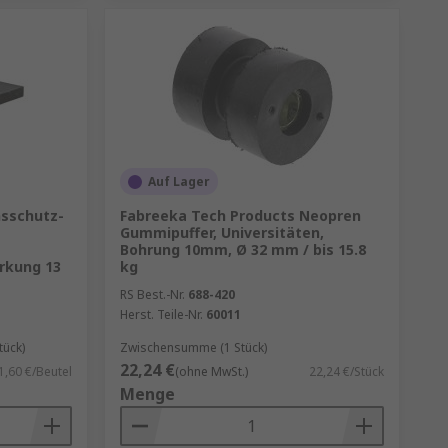
Auf Lager
sschutz-
Fabreeka Tech Products Neopren
Gummipuffer, Universitäten,
Bohrung 10mm, Ø 32 mm / bis 15.8
rkung 13
kg
RS Best.-Nr.
688-420
Herst. Teile-Nr.
60011
tück)
Zwischensumme (1 Stück)
22,24 €
1,60 €/Beutel
(ohne MwSt.)
22,24 €/Stück
Menge