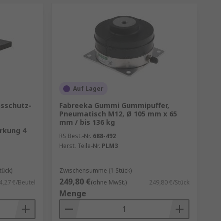
Auf Lager
sschutz-
Fabreeka Gummi Gummipuffer,
Pneumatisch M12, Ø 105 mm x 65
mm / bis 136 kg
rkung 4
RS Best.-Nr.
688-492
Herst. Teile-Nr.
PLM3
tück)
Zwischensumme (1 Stück)
249,80 €
4,27 €/Beutel
(ohne MwSt.)
249,80 €/Stück
Menge