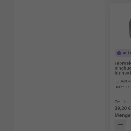
Auf 
Fabree
Ringbuc
bis 100 
RS Best.-N
Herst. Tei
Zwischens
39,20 €
Menge