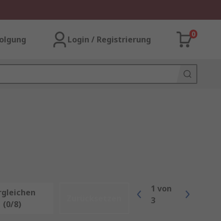
0
olgung
Login / Registrierung
1
von
rgleichen
Zurücksetzen
3
(0/8)