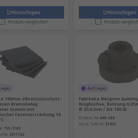
Hinzufügen
Hinzufügen
Produkt vergleichen
Produkt vergleic
Lager
Auf Lager
a 100mm Vibrationsschutz-
Fabreeka Neopren Gummip
issen Bremsbelag
Ringbuchse, Bohrung 6.35m
eter Gummi mit
Ø 20.6 mm / bis 100 lb
ischer Faserverstärkung 10
RS Best.-Nr.
688-284
°C
Herst. Teile-Nr.
51821
r.
755-3769
le-Nr.
2311152