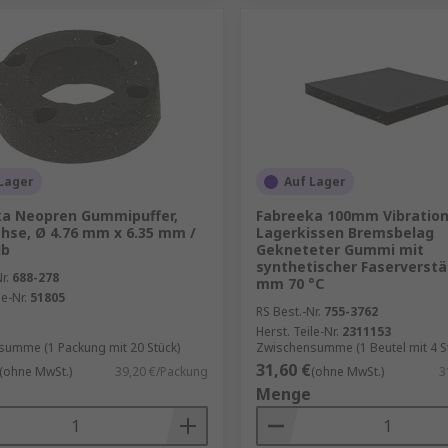
Lager
Auf Lager
ka Neopren Gummipuffer,
Fabreeka 100mm Vibration
hse, Ø 4.76 mm x 6.35 mm /
Lagerkissen Bremsbelag
lb
Gekneteter Gummi mit
synthetischer Faserverstä
r.
688-278
mm 70 °C
le-Nr.
51805
RS Best.-Nr.
755-3762
Herst. Teile-Nr.
2311153
umme (1 Packung mit 20 Stück)
Zwischensumme (1 Beutel mit 4 S
31,60 €
(ohne MwSt.)
39,20 €/Packung
(ohne MwSt.)
3
Menge