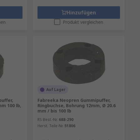
Hinzufügen
hen
Produkt vergleichen
Auf Lager
uffer,
Fabreeka Neopren Gummipuffer,
m 100 lb,
Ringbuchse, Bohrung 12mm, Ø 20.6
mm / bis 100 lb
RS Best.-Nr.
688-290
Herst. Teile-Nr.
51806