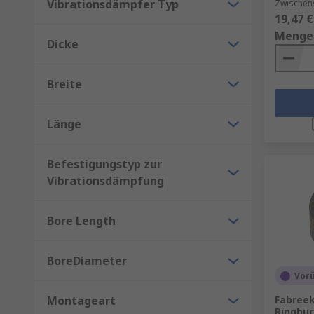
Vibrationsdämpfer Typ
Zwischens
19,47 €
Menge
Dicke
Breite
Länge
Befestigungstyp zur
Vibrationsdämpfung
Bore Length
BoreDiameter
Vor
Montageart
Fabree
Ringbuc