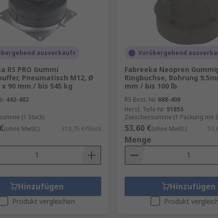
übergehend ausverkauft
Vorübergehend ausverka
ka RS PRO Gummi
Fabreeka Neopren Gummip
ffer, Pneumatisch M12, Ø
Ringbuchse, Bohrung 9.5m
x 90 mm / bis 545 kg
mm / bis 100 lb
r.
442-482
RS Best.-Nr.
688-408
Herst. Teile-Nr.
51855
summe (1 Stück)
Zwischensumme (1 Packung mit 2
€
53,60 €
(ohne MwSt.)
318,75 €/Stück
(ohne MwSt.)
53,
Menge
Hinzufügen
Hinzufügen
Produkt vergleichen
Produkt vergleic