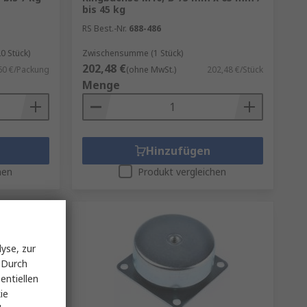
bis 45 kg
RS Best.-Nr.
688-486
0 Stück)
Zwischensumme (1 Stück)
202,48 €
60 €/Packung
(ohne MwSt.)
202,48 €/Stück
Menge
Hinzufügen
hen
Produkt vergleichen
yse, zur
 Durch
entiellen
ie