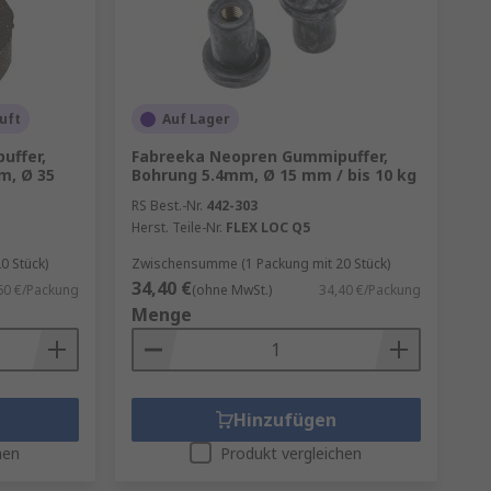
uft
Auf Lager
uffer,
Fabreeka Neopren Gummipuffer,
m, Ø 35
Bohrung 5.4mm, Ø 15 mm / bis 10 kg
RS Best.-Nr.
442-303
Herst. Teile-Nr.
FLEX LOC Q5
0 Stück)
Zwischensumme (1 Packung mit 20 Stück)
34,40 €
60 €/Packung
(ohne MwSt.)
34,40 €/Packung
Menge
Hinzufügen
hen
Produkt vergleichen