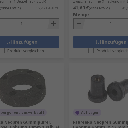
umme (1 Beutel mit 4 Stück)
Zwischensumme (1 Packung mit 2
41,60 €
(ohne MwSt.)
19,47 €/Beutel
(ohne MwSt.)
41,
Menge
Hinzufügen
Hinzufügen
Produkt vergleichen
Produkt vergleic
übergehend ausverkauft
Auf Lager
ka Neopren Gummipuffer,
Fabreeka Neopren Gummip
hse, Bohrung 19mm 100 lb, Ø
Bohrung 4.5mm, Ø 12 mm / 