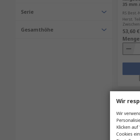
35 mm /
Serie
RS Best.-N
Herst. Tei
Zwischens
Gesamthöhe
53,60 €
Menge
Wir resp
Wir verwend
Personalisi
Klicken auf 
Cookies ein