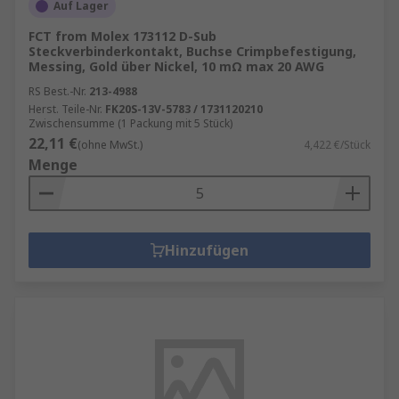
Auf Lager
FCT from Molex 173112 D-Sub
Steckverbinderkontakt, Buchse Crimpbefestigung,
Messing, Gold über Nickel, 10 mΩ max 20 AWG
RS Best.-Nr.
213-4988
Herst. Teile-Nr.
FK20S-13V-5783 / 1731120210
Zwischensumme (1 Packung mit 5 Stück)
22,11 €
(ohne MwSt.)
4,422 €/Stück
Menge
Hinzufügen