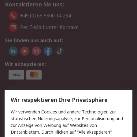
Kontaktieren Sie uns:
+49 (0) 69 5800 14 234
Per E-Mail unter Kontakt
Sie finden uns auch auf:
Wir akzeptieren:
Service
Wir respektieren Ihre Privatsphäre
Value Added Services
Lieferlösungen
Wir verwenden Cookies und andere Technologien zur
Rücksendungen
Kontakt
statistischen Nutzungsanalyse, zur Personalisierung und
Hilfe
Privatkunden
zur Anzeige von Werbung auf Websites von
Drittanbietern. Durch Klicken auf "Alle akzeptieren"
Rechtliches