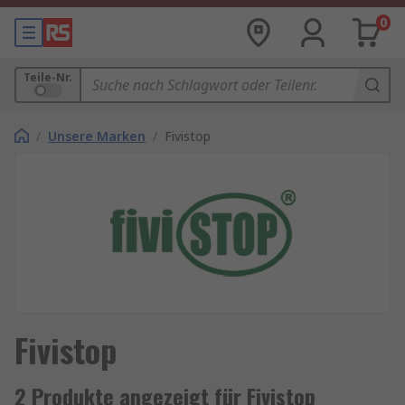
0
Teile-Nr.
/
Unsere Marken
/
Fivistop
Fivistop
2 Produkte angezeigt für Fivistop