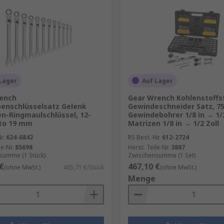
Lager
Auf Lager
ench
Gear Wrench Kohlenstoffs
enschlüsselsatz Gelenk
Gewindeschneider Satz, 75-
n-Ringmaulschlüssel, 12-
Gewindebohrer 1/8 in → 1/2
8 to 19 mm
Matrizen 1/8 in → 1/2 Zoll
r.
624-6842
RS Best.-Nr.
612-2724
le-Nr.
85698
Herst. Teile-Nr.
3887
summe (1 Stück)
Zwischensumme (1 Set)
€
467,10 €
(ohne MwSt.)
465,71 €/Stück
(ohne MwSt.)
Menge