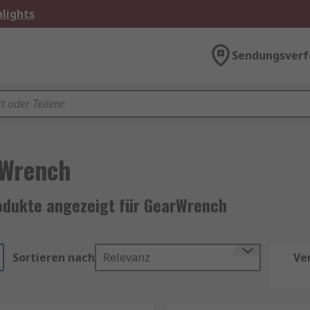
lights
Sendungsverf
Wrench
odukte angezeigt für GearWrench
Sortieren nach
Relevanz
Ve