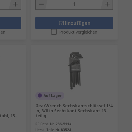
Hinzufügen
hen
Produkt vergleichen
Auf Lager
GearWrench Sechskantschlüssel 1/4
in, 3/8 in Sechskant Sechskant 13-
ahl, 15-
teilig
RS Best.-Nr.
286-5114
Herst. Teile-Nr.
83524