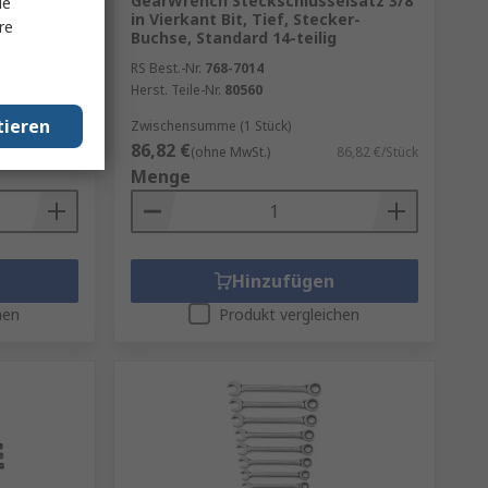
GearWrench Steckschlüsselsatz 3/8
le
in Vierkant Bit, Tief, Stecker-
re
teilig 8
Buchse, Standard 14-teilig
RS Best.-Nr.
768-7014
Herst. Teile-Nr.
80560
tieren
Zwischensumme (1 Stück)
86,82 €
81,87 €/Stück
(ohne MwSt.)
86,82 €/Stück
Menge
Hinzufügen
hen
Produkt vergleichen