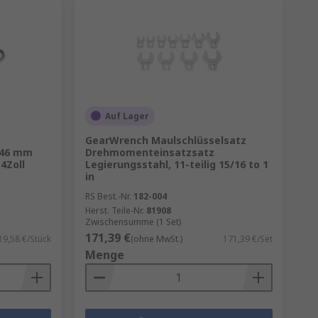
Auf Lager
GearWrench Maulschlüsselsatz
 46 mm
Drehmomenteinsatzsatz
4Zoll
Legierungsstahl, 11-teilig 15/16 to 1
in
RS Best.-Nr.
182-004
Herst. Teile-Nr.
81908
Zwischensumme (1 Set)
171,39 €
19,58 €/Stück
(ohne MwSt.)
171,39 €/Set
Menge