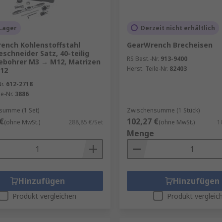
Lager
Derzeit nicht erhältlich
ench Kohlenstoffstahl
GearWrench Brecheisen
schneider Satz, 40-teilig
RS Best.-Nr.
913-9400
ebohrer M3 → M12, Matrizen
Herst. Teile-Nr.
82403
12
r.
612-2718
le-Nr.
3886
summe (1 Set)
Zwischensumme (1 Stück)
€
102,27 €
(ohne MwSt.)
288,85 €/Set
(ohne MwSt.)
1
Menge
Hinzufügen
Hinzufügen
Produkt vergleichen
Produkt vergleic