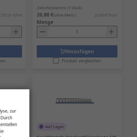
Zwischensumme (1 Stück)
20,80 €
250,31 €/Set
(ohne MwSt.)
20,80 €/Stück
Menge
Hinzufügen
hen
Produkt vergleichen
yse, zur
 Durch
entiellen
Auf Lager
ie