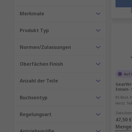
Merkmale
Produkt Typ
Normen/Zulassungen
Oberfächen Finish
Auf 
Anzahl der Teile
GearWr
Innen- 9
Buchsentyp
RS Best.-N
Herst. Tei
Zwischen
Regelungsart
47,50 €
Menge
Antriebsgröße