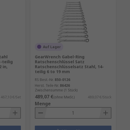
Auf Lager
tahl
GearWrench Gabel‑Ring
teilig
Ratschenschlüssel Satz
 in,
Ratschenschlüsselsatz Stahl, 14-
teilig 6 to 19 mm
RS Best.-Nr.
850-0126
Herst. Teile-Nr.
86426
Zwischensumme (1 Stück)
489,07 €
467,10 €/Set
(ohne MwSt.)
489,07 €/Stück
Menge