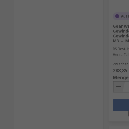
Auf 
Gear Wr
Gewinde
Gewind
M3 → M
RS Best.-N
Herst. Tei
Zwischen
288,85 
Menge