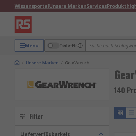
Wissensportal
Unsere Marken
Services
Produkthigh
Menü
Teile-Nr.
/
Unsere Marken
/
GearWrench
Gear
140 Pr
Filter
Lieferverfügbarkeit