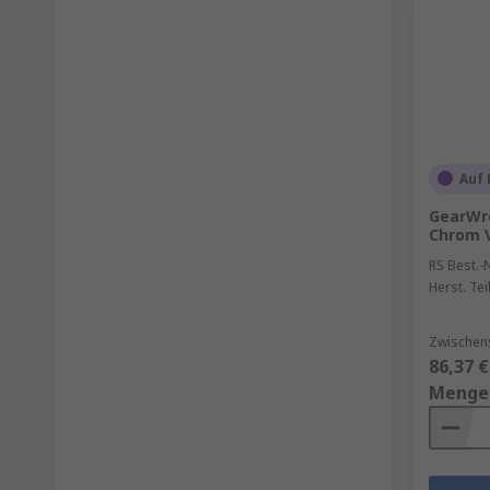
Auf 
GearWre
Chrom 
RS Best.-N
Herst. Tei
Zwischen
86,37 €
Menge