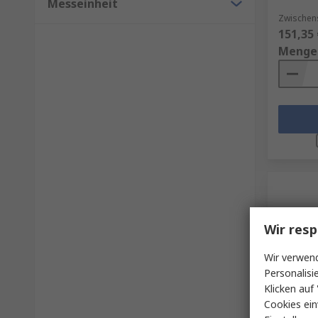
Messeinheit
Zwischen
151,35 
Menge
Wir resp
Wir verwend
Personalisi
Klicken auf 
Auf 
Cookies ein