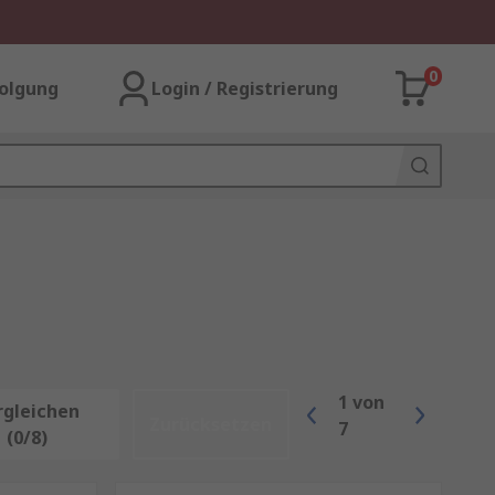
0
olgung
Login / Registrierung
1
von
rgleichen
Zurücksetzen
7
(0/8)