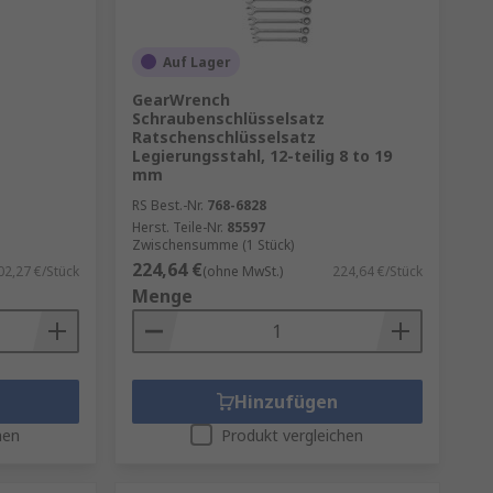
Auf Lager
GearWrench
Schraubenschlüsselsatz
Ratschenschlüsselsatz
Legierungsstahl, 12-teilig 8 to 19
mm
RS Best.-Nr.
768-6828
Herst. Teile-Nr.
85597
Zwischensumme (1 Stück)
224,64 €
02,27 €/Stück
(ohne MwSt.)
224,64 €/Stück
Menge
Hinzufügen
hen
Produkt vergleichen