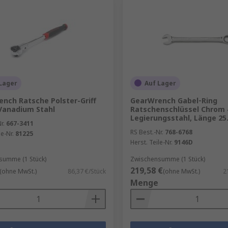
Lager
Auf Lager
nch Ratsche Polster-Griff
GearWrench Gabel‑Ring
Vanadium Stahl
Ratschenschlüssel Chrom
Legierungsstahl, Länge 25.
r.
667-3411
RS Best.-Nr.
768-6768
le-Nr.
81225
Herst. Teile-Nr.
9146D
summe (1 Stück)
Zwischensumme (1 Stück)
219,58 €
(ohne MwSt.)
86,37 €/Stück
(ohne MwSt.)
2
Menge