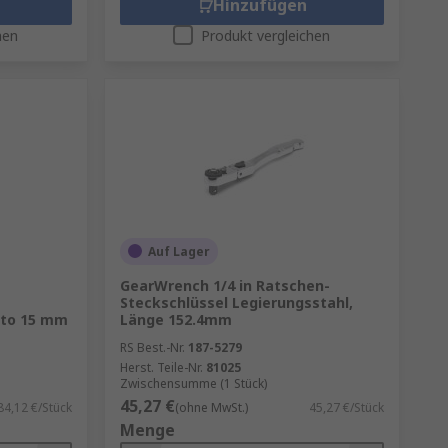
Hinzufügen
hen
Produkt vergleichen
Auf Lager
GearWrench 1/4 in Ratschen-
Steckschlüssel Legierungsstahl,
7 to 15 mm
Länge 152.4mm
RS Best.-Nr.
187-5279
Herst. Teile-Nr.
81025
Zwischensumme (1 Stück)
45,27 €
84,12 €/Stück
(ohne MwSt.)
45,27 €/Stück
Menge