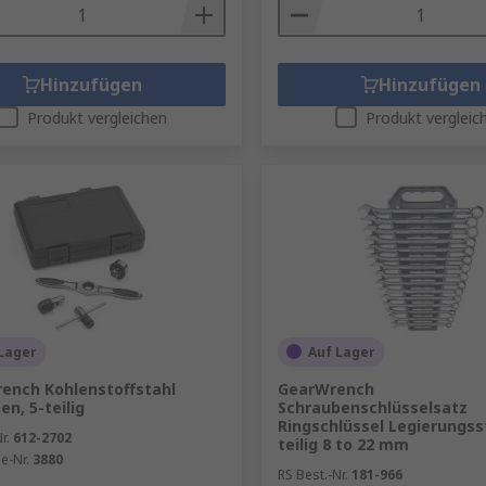
Hinzufügen
Hinzufügen
Produkt vergleichen
Produkt vergleic
Lager
Auf Lager
ench Kohlenstoffstahl
GearWrench
en, 5-teilig
Schraubenschlüsselsatz
Ringschlüssel Legierungsst
r.
612-2702
teilig 8 to 22 mm
le-Nr.
3880
RS Best.-Nr.
181-966