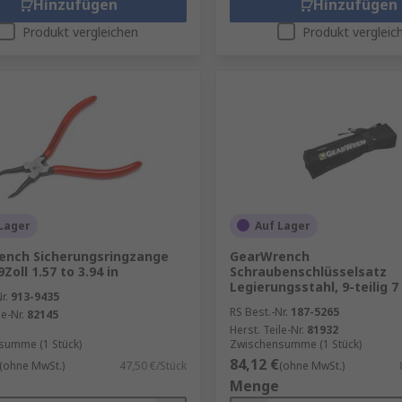
Hinzufügen
Hinzufügen
Produkt vergleichen
Produkt vergleic
Lager
Auf Lager
ench Sicherungsringzange
GearWrench
Zoll 1.57 to 3.94 in
Schraubenschlüsselsatz
Legierungsstahl, 9-teilig 
r.
913-9435
RS Best.-Nr.
187-5265
le-Nr.
82145
Herst. Teile-Nr.
81932
summe (1 Stück)
Zwischensumme (1 Stück)
84,12 €
(ohne MwSt.)
47,50 €/Stück
(ohne MwSt.)
Menge