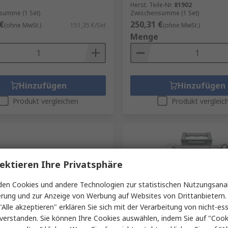
Herst. Teile-Nr.
81902
summe (1 Set)
Zwischensumme (1 Set)
€
250,31 €
(ohne MwSt.)
151,35 €/Set
(ohne MwSt.)
Menge
Hinzufügen
Hinzufügen
Produkt vergleichen
Produkt vergleic
ektieren Ihre Privatsphäre
en Cookies und andere Technologien zur statistischen Nutzungsanal
erung und zur Anzeige von Werbung auf Websites von Drittanbietern.
"Alle akzeptieren" erklären Sie sich mit der Verarbeitung von nicht-ess
Lager
Auf Lager
verstanden. Sie können Ihre Cookies auswählen, indem Sie auf "Cook