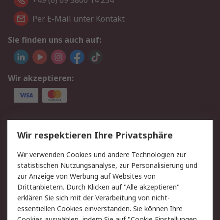
+49 (0) 69 5800 14 234
Per E-Mail unter Kontakt
Sie finden uns auch auf:
Wir akzeptieren:
Service
Wir respektieren Ihre Privatsphäre
Value Added Services
Lieferlösungen
Wir verwenden Cookies und andere Technologien zur
Rücksendungen
Kontakt
statistischen Nutzungsanalyse, zur Personalisierung und
Hilfe
Privatkunden
zur Anzeige von Werbung auf Websites von
Drittanbietern. Durch Klicken auf "Alle akzeptieren"
Rechtliches
erklären Sie sich mit der Verarbeitung von nicht-
essentiellen Cookies einverstanden. Sie können Ihre
AGB
Datenschutz
Cookies auswählen, indem Sie auf "Cookie Einstellungen