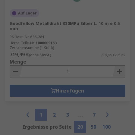
Auf Lager
Goodfellow Metalldraht 330MPa Silber L. 10 m ø 0.5
mm
RS Best.-Nr.
636-281
Herst. Teile-Nr.
1000009163
Zwischensumme (1 Stück)
719,99 €
(ohne MwSt.)
719,99 €/Stück
Menge
Hinzufügen
1
2
3
7
Ergebnisse pro Seite
20
50
100