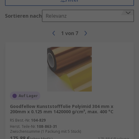
Sortieren nach
Relevanz
1
von
7
Auf Lager
Goodfellow Kunststofffolie Polyimid 304 mm x
200mm x 0.125 mm 1420000 g/cm³, max. 400 °C
RS Best.-Nr.
104-829
Herst. Teile-Nr.
108-863-31
Zwischensumme (1 Packung mit 5 Stück)
175,88 €
(ohne MwSt.)
175,88 €/Packung