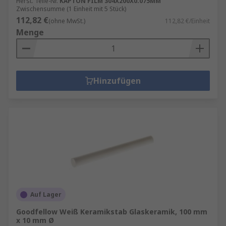
Herst. Teile-Nr.
KAPTON FILM 304X200X0.075MM
Zwischensumme (1 Einheit mit 5 Stück)
112,82 €
(ohne MwSt.)
112,82 €/Einheit
Menge
Hinzufügen
Auf Lager
Goodfellow Weiß Keramikstab Glaskeramik, 100 mm
x 10 mm Ø