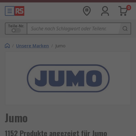
0
Teile-Nr.
/
Unsere Marken
/
Jumo
Jumo
1152 Produkte angezeigt für Jumo