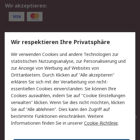
Wir akzeptieren:
Service
Wir respektieren Ihre Privatsphäre
Value Added Services
Lieferlösungen
Wir verwenden Cookies und andere Technologien zur
Rücksendungen
Kontakt
statistischen Nutzungsanalyse, zur Personalisierung und
Hilfe
Privatkunden
zur Anzeige von Werbung auf Websites von
Drittanbietern. Durch Klicken auf "Alle akzeptieren"
Rechtliches
erklären Sie sich mit der Verarbeitung von nicht-
essentiellen Cookies einverstanden. Sie können Ihre
AGB
Datenschutz
Cookies auswählen, indem Sie auf "Cookie Einstellungen
Cookie-Richtlinie
Zahlungsbedingungen
verwalten" klicken. Wenn Sie dies nicht möchten, klicken
Copyright/Impressum
Entsorgung
Sie auf "Alle ablehnen". Dies kann den Zugriff auf
Elektrogeräte/Batterien
bestimmte Funktionen einschränken. Weitere
Informationen finden Sie in unserer
Cookie-Richtlinie
.
Über RS