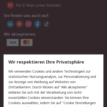
Per E-Mail unter Kontakt
Sie finden uns auch auf:
Wir akzeptieren:
Service
Wir respektieren Ihre Privatsphäre
Value Added Services
Lieferlösungen
Wir verwenden Cookies und andere Technologien zur
Rücksendungen
Kontakt
statistischen Nutzungsanalyse, zur Personalisierung und
Hilfe
Privatkunden
zur Anzeige von Werbung auf Websites von
Drittanbietern. Durch Klicken auf "Alle akzeptieren"
Rechtliches
erklären Sie sich mit der Verarbeitung von nicht-
essentiellen Cookies einverstanden. Sie können Ihre
AGB
Datenschutz
Cookies auswählen, indem Sie auf "Cookie Einstellungen
Cookie-Richtlinie
Zahlungsbedingungen