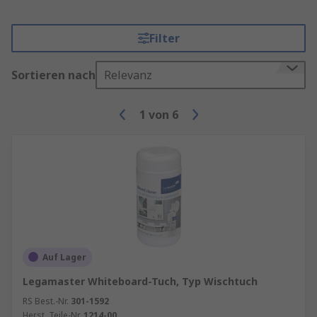
Filter
Sortieren nach
Relevanz
1
von
6
Auf Lager
Legamaster Whiteboard-Tuch, Typ Wischtuch
RS Best.-Nr.
301-1592
Herst. Teile-Nr.
1214-00