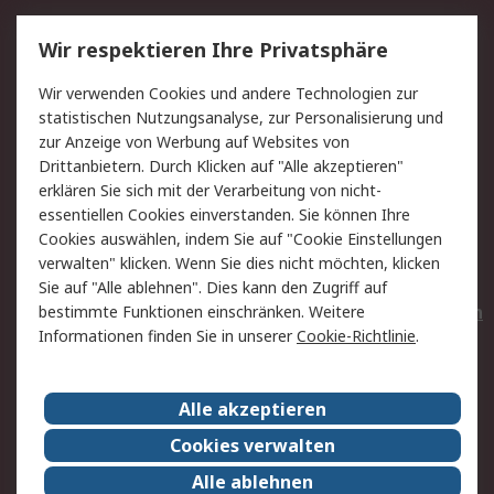
Service
Wir respektieren Ihre Privatsphäre
Value Added Services
Lieferlösungen
Wir verwenden Cookies und andere Technologien zur
Rücksendungen
Kontakt
statistischen Nutzungsanalyse, zur Personalisierung und
Hilfe
Privatkunden
zur Anzeige von Werbung auf Websites von
Drittanbietern. Durch Klicken auf "Alle akzeptieren"
Rechtliches
erklären Sie sich mit der Verarbeitung von nicht-
essentiellen Cookies einverstanden. Sie können Ihre
AGB
Datenschutz
Cookies auswählen, indem Sie auf "Cookie Einstellungen
Cookie-Richtlinie
Zahlungsbedingungen
verwalten" klicken. Wenn Sie dies nicht möchten, klicken
Copyright/Impressum
Entsorgung
Sie auf "Alle ablehnen". Dies kann den Zugriff auf
Elektrogeräte/Batterien
bestimmte Funktionen einschränken. Weitere
Informationen finden Sie in unserer
Cookie-Richtlinie
.
Über RS
Alle akzeptieren
Unternehmen
RS weltweit
Karriere bei RS
Nachhaltigkeit
Cookies verwalten
Qualität/Umwelt/Zertifikate
Presse-Center
Alle ablehnen