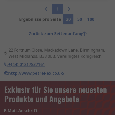
1
Ergebnisse pro Seite
20
50
100
Zurück zum Seitenanfang
22 Fortnum Close, Mackadown Lane, Birmingham,
West Midlands, B33 0LB, Vereinigtes Königreich
+(44) 01217837161
http://www.petrel-ex.co.uk/
Exklusiv für Sie unsere neuesten
Produkte und Angebote
E-Mail-Anschrift