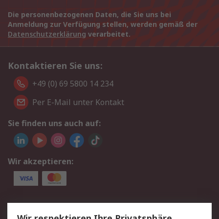
Die personenbezogenen Daten, die Sie uns bei
Anmeldung zur Verfügung stellen, werden gemäß der
Datenschutzerklärung
verarbeitet.
Kontaktieren Sie uns:
+49 (0) 69 5800 14 234
Per E-Mail unter Kontakt
Sie finden uns auch auf:
Wir akzeptieren:
Service
Wir respektieren Ihre Privatsphäre