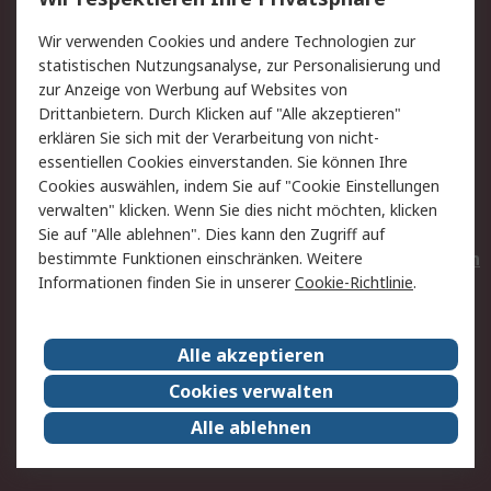
Value Added Services
Lieferlösungen
Wir verwenden Cookies und andere Technologien zur
Rücksendungen
Kontakt
statistischen Nutzungsanalyse, zur Personalisierung und
Hilfe
Privatkunden
zur Anzeige von Werbung auf Websites von
Drittanbietern. Durch Klicken auf "Alle akzeptieren"
Rechtliches
erklären Sie sich mit der Verarbeitung von nicht-
essentiellen Cookies einverstanden. Sie können Ihre
AGB
Datenschutz
Cookies auswählen, indem Sie auf "Cookie Einstellungen
Cookie-Richtlinie
Zahlungsbedingungen
verwalten" klicken. Wenn Sie dies nicht möchten, klicken
Copyright/Impressum
Entsorgung
Sie auf "Alle ablehnen". Dies kann den Zugriff auf
Elektrogeräte/Batterien
bestimmte Funktionen einschränken. Weitere
Informationen finden Sie in unserer
Cookie-Richtlinie
.
Über RS
Alle akzeptieren
Unternehmen
RS weltweit
Karriere bei RS
Nachhaltigkeit
Cookies verwalten
Qualität/Umwelt/Zertifikate
Presse-Center
Alle ablehnen
Event-Center