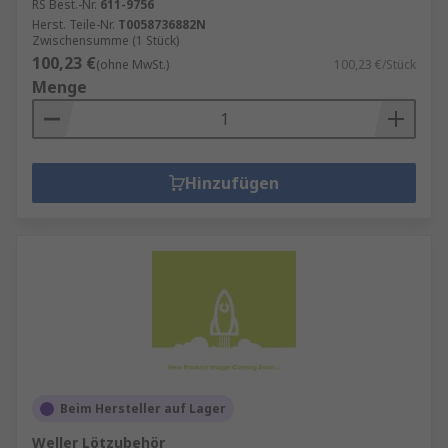
RS Best.-Nr.
611-9756
Herst. Teile-Nr.
T0058736882N
Zwischensumme (1 Stück)
100,23 €
(ohne MwSt.)
100,23 €/Stück
Menge
Hinzufügen
Beim Hersteller auf Lager
Weller Lötzubehör