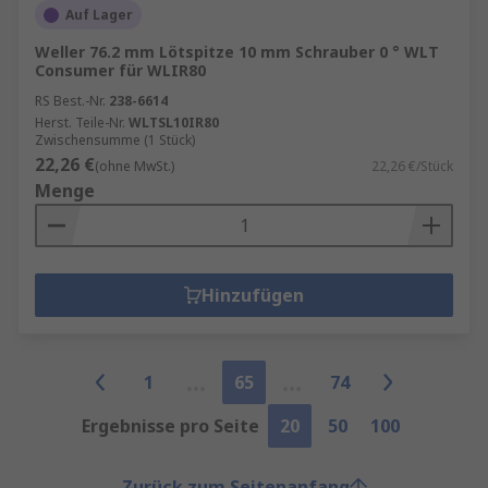
Auf Lager
Weller 76.2 mm Lötspitze 10 mm Schrauber 0 ° WLT
Consumer für WLIR80
RS Best.-Nr.
238-6614
Herst. Teile-Nr.
WLTSL10IR80
Zwischensumme (1 Stück)
22,26 €
(ohne MwSt.)
22,26 €/Stück
Menge
Hinzufügen
1
65
74
Ergebnisse pro Seite
20
50
100
Zurück zum Seitenanfang