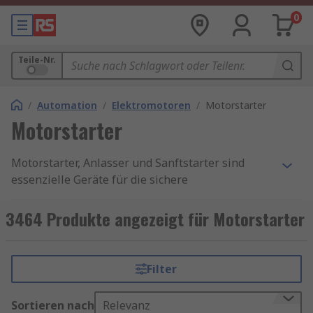
0
Teile-Nr.
/
Automation
/
Elektromotoren
/
Motorstarter
Motorstarter
Motorstarter, Anlasser und Sanftstarter sind
essenzielle Geräte für die sichere
Motorsteuerung, wobei sie unterschiedliche
Funktionen und Einsatzbereiche abdecken. Ein
3464 Produkte angezeigt für Motorstarter
Motorstarter ist ein allgemeiner Begriff für
Geräte, die Motoren starten, stoppen und vor
Überlast schützen. Anlasser, als eine Form des
Filter
Motorstarters, schließen Motoren direkt an die
Stromversorgung an, was zu einem plötzlichen
Sortieren nach
Relevanz