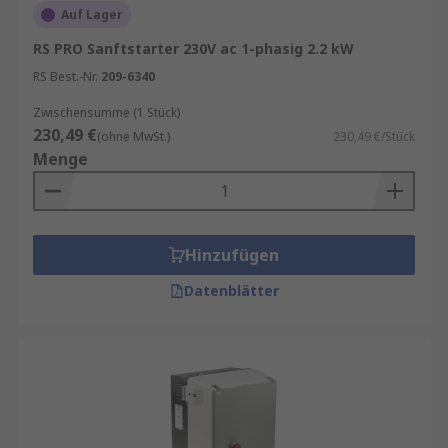
Stromstöße, die bei Motoren während der
Auf Lager
Startphase typisch sind. Sie haben
RS PRO Sanftstarter 230V ac 1-phasig 2.2 kW
Halbleiterschalter, um die Spannung sowie
RS Best.-Nr.
209-6340
den gelieferten Anlaufstrom zu steuern.
Zwischensumme (1 Stück)
230,49 €
(ohne MwSt.)
230,49 €/Stück
Menge
Hinzufügen
Datenblätter