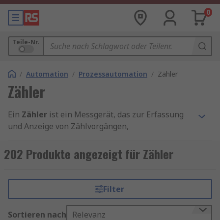
0
Teile-Nr.
/
Automation
/
Prozessautomation
/
Zähler
Zähler
Ein
Zähler
ist ein Messgerät, das zur Erfassung
und Anzeige von Zählvorgängen,
Betriebsstunden oder anderen wiederkehrenden
Signalen genutzt wird. Er zählt EIN/AUS-Signale,
202 Produkte angezeigt für Zähler
die von Eingabegeräten wie Schaltern, Sensoren
oder Maschinensteuerungen kommen. Während
das Zählen kleiner Mengen für Menschen
Filter
einfach ist, ermöglichen Zähler eine präzise und
automatisierte Erfassung großer Datenmengen,
Sortieren nach
Relevanz