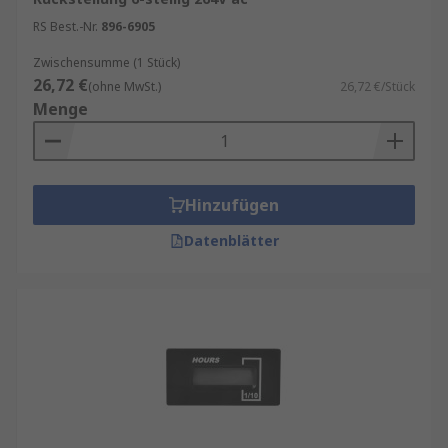
zur physischen Anzeige von Zählwerten.
RS Best.-Nr.
896-6905
Betriebsstundenzähler
erfassen die
Betriebszeit von Maschinen und Geräten,
Zwischensumme (1 Stück)
26,72 €
um Wartungsintervalle zu optimieren.
(ohne MwSt.)
26,72 €/Stück
Menge
Hinzufügen
Datenblätter