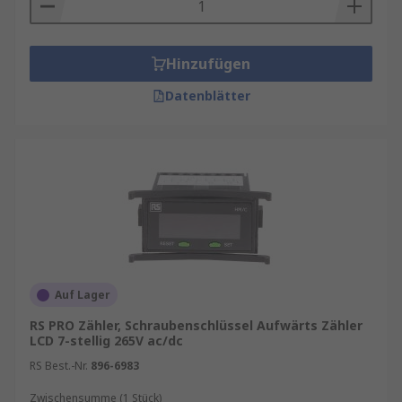
jeweiligen Produktseite.
RS ist Ihr Ansprechpartner für die Kalibrierung
Hinzufügen
Ihrer Geräte mit unserem
Kalibrierservice
.
Datenblätter
Entdecken Sie weitere
Prozessautomationsprodukte wie
Temperaturregler
,
Temperaturreglerzubehör
,
Zeitschaltuhren
,
Heizelemente
,
Strommessgeräte
,
Multifunktionseinbaumessgeräte
,
Stromwandler
,
Spannungsmesser
,
Shunts
,
Messumformer für Temperatur
,
Energiemessgeräte
und
Heizmatten
.
Auf Lager
Arten von Zählern
RS PRO Zähler, Schraubenschlüssel Aufwärts Zähler
LCD 7-stellig 265V ac/dc
Digitalzähler
arbeiten elektronisch mit
RS Best.-Nr.
896-6983
einer Digitalanzeige und verwenden einen
Zwischensumme (1 Stück)