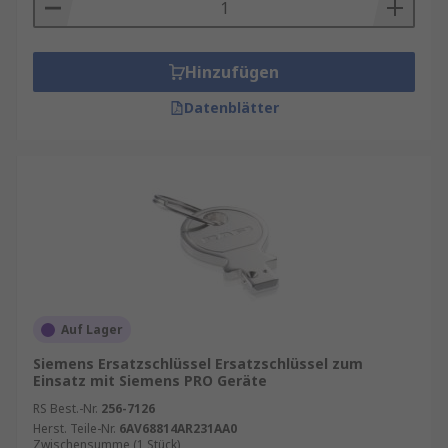
Zubehör wählt
Das von Ihnen gewählte Bediengeräte-Zubehör
Hinzufügen
hängt von der Anwendung ab, für die Sie es
Datenblätter
benötigen. Nach der Festlegung des Zubehörtyps
müssen Sie bei der Auswahl des richtigen
Zubehörs folgende verschiedene Faktoren
berücksichtigen: Schnittstelle,
Versorgungsspannung, Anwendung, Kabellänge,
Gefahrenbereichszertifizierung und, falls für
Ihren HMI-Typ relevant, Softwareversion.
Auf Lager
Siemens Ersatzschlüssel Ersatzschlüssel zum
Einsatz mit Siemens PRO Geräte
RS Best.-Nr.
256-7126
Herst. Teile-Nr.
6AV68814AR231AA0
Zwischensumme (1 Stück)