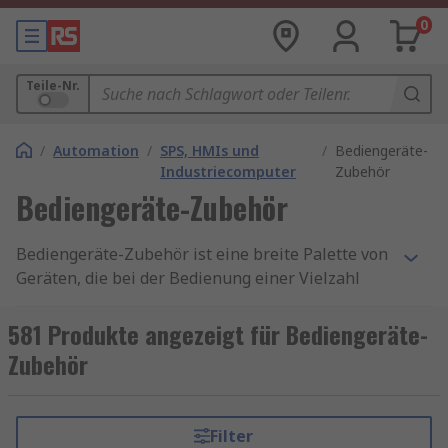
0
Teile-Nr.
/
Automation
/
SPS, HMIs und
/
Bediengeräte-
Industriecomputer
Zubehör
Bediengeräte-Zubehör
Bediengeräte-Zubehör ist eine breite Palette von
Geräten, die bei der Bedienung einer Vielzahl
von Maschinen und Anlagen zum Einsatz
kommen. HMI bedeutet "Mensch-Maschinen-
581 Produkte angezeigt für Bediengeräte-
Schnittstelle" (human-machine interface) und
Zubehör
bezieht sich auf Gadgets, mit denen Sie das Beste
aus der Technologie herausholen können.
Bediengeräte-Zubehör umfasst alles von Kabel
Filter
bis Speicherkarten.