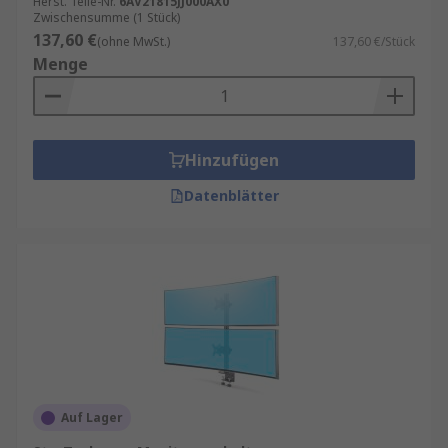
Herst. Teile-Nr.
6AV21815JJ000AX0
Zwischensumme (1 Stück)
137,60 €
(ohne MwSt.)
137,60 €/Stück
Menge
Hinzufügen
Datenblätter
Auf Lager