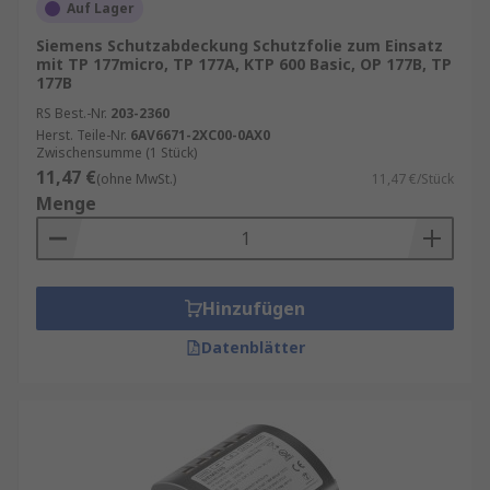
Auf Lager
Siemens Schutzabdeckung Schutzfolie zum Einsatz
mit TP 177micro, TP 177A, KTP 600 Basic, OP 177B, TP
177B
RS Best.-Nr.
203-2360
Herst. Teile-Nr.
6AV6671-2XC00-0AX0
Zwischensumme (1 Stück)
11,47 €
(ohne MwSt.)
11,47 €/Stück
Menge
Hinzufügen
Datenblätter