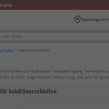
lights
Sendungsverf
nd Video
/
Induktionsschleifen
ist ein System zur drahtlosen Tonübertragung. Sie besteht
Draht wird ein magnetisches Feld erzeugt, das vom Hörgerät
erät – ohne Umwege über Mikrofone oder Lautsprecher.
für Induktionsschleifen
 die diskret um einen bestimmten Bereich herum angebracht
urücksetzen