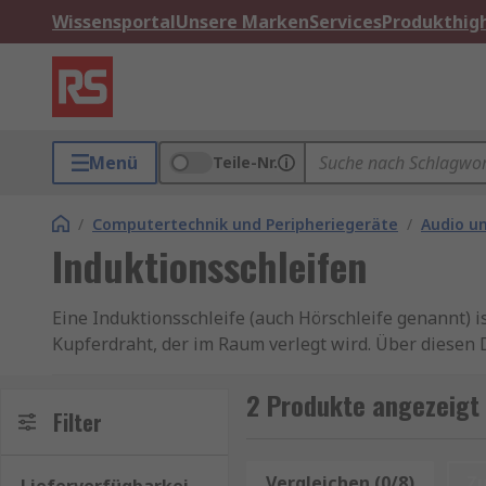
Wissensportal
Unsere Marken
Services
Produkthigh
Menü
Teile-Nr.
/
Computertechnik und Peripheriegeräte
/
Audio u
Induktionsschleifen
Eine Induktionsschleife (auch Hörschleife genannt) 
Kupferdraht, der im Raum verlegt wird. Über diesen 
empfangen wird. So gelangt der Ton direkt ins Hörg
2 Produkte angezeigt 
Funktionen von Induktionsschleifen
Filter
Induktionsschleifen beinhalten eine Kabelschleife,
Vergleichen (0/8)
Z