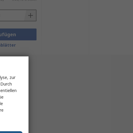
ufügen
blätter
en für gelebte Inklusion.
yse, zur
 Durch
entiellen
ie
le
re
sich. Sie verbessert nicht nur