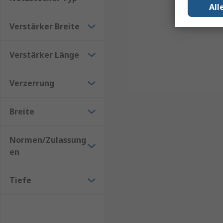
All
die Hörqualität, sondern auch die Lebensqualität v
Verstärker Breite
Induktionsschleifen für Zuhause – ideal für Fe
Mobile Systeme – für flexible Nutzung unterwe
Verstärker Länge
Professionelle Lösungen – für Kirchen, Konfer
Verzerrung
Breite
Normen/Zulassung
en
Tiefe