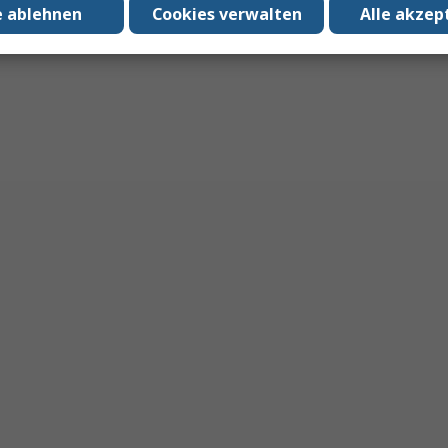
e ablehnen
Cookies verwalten
Alle akzep
on Menschen mit Hörgeräten.
rnseher oder Telefon
gs
enzräume und Veranstaltungsorte