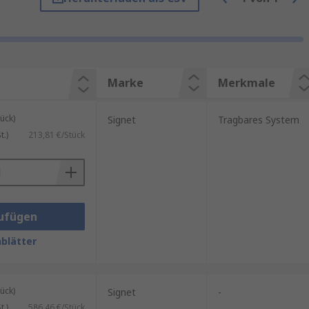
 zu einer anderen Schallquelle
cht. Dies kann von Personen
estellt ist.
Marke
Merkmale
ück)
Signet
Tragbares System
.)
213,81 €/Stück
ufügen
blätter
ück)
Signet
-
.)
586,46 €/Stück