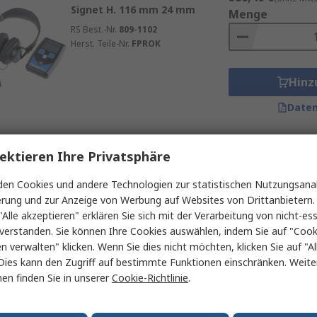
Signet H. 116 mm 24 mm
Menge
nos
RS Best.-Nr.
809-1102
en
Herst. Teile-Nr.
FPROK
n
Hinz
er
Daten
T“ kennzeichnet Räume mit Induktionsschleifen – ein Zeich
ektieren Ihre Privatsphäre
nd folgende Punkte entscheidend:
en Cookies und andere Technologien zur statistischen Nutzungsanal
erung und zur Anzeige von Werbung auf Websites von Drittanbietern.
T-Spule verfügen.
"Alle akzeptieren" erklären Sie sich mit der Verarbeitung von nicht-ess
verstanden. Sie können Ihre Cookies auswählen, indem Sie auf "Cook
ngsstärker muss das System sein.
en verwalten" klicken. Wenn Sie dies nicht möchten, klicken Sie auf "Al
n – je nach Anwendung gibt es passende Lösungen.
Dies kann den Zugriff auf bestimmte Funktionen einschränken. Weite
en finden Sie in unserer
Cookie-Richtlinie
.
t zu installieren, andere erfordern Fachwissen.
nrichtungen: Die Anschaffung einer Induktionsschleife lohnt 