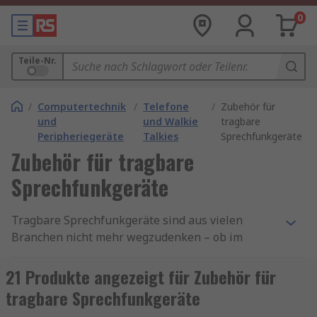
0
Teile-Nr.
/
Computertechnik
/
Telefone
/
Zubehör für
und
und Walkie
tragbare
Peripheriegeräte
Talkies
Sprechfunkgeräte
Zubehör für tragbare
Sprechfunkgeräte
Tragbare Sprechfunkgeräte sind aus vielen
Branchen nicht mehr wegzudenken – ob im
Sicherheitsdienst, bei Veranstaltungen, im
Baugewerbe oder in der Industrie. Doch erst mit
21 Produkte angezeigt für Zubehör für
dem richtigen Zubehör entfalten diese Geräte ihr
tragbare Sprechfunkgeräte
volles Potenzial.