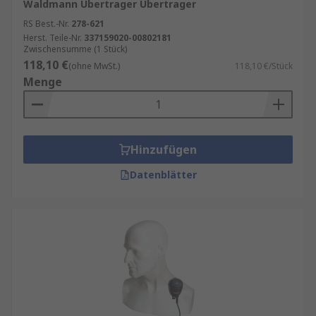
Ob im Sicherheitsdienst, bei Events oder im
Waldmann Übertrager Übertrager
Handwerk – mit dem richtigen Zubehör wird Ihr
RS Best.-Nr.
278-621
Funkgerät zum unverzichtbaren
Herst. Teile-Nr.
337159020-00802181
Zwischensumme (1 Stück)
Kommunikationsmittel. Es erhöht die Effizienz,
118,10 €
(ohne MwSt.)
118,10 €/Stück
verbessert die Verständigung und sorgt für mehr
Menge
Sicherheit im Einsatz. Entdecken Sie jetzt unser
umfangreiches Sortiment an Zubehör für
tragbare Sprechfunkgeräte und rüsten Sie Ihr
Team optimal aus!
Hinzufügen
Datenblätter