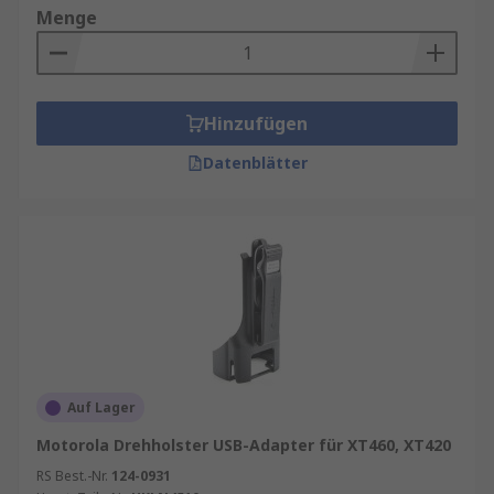
gewährleisten. Ohrhörer mit PTT (Push-to-Talk)-
Menge
Funktion bieten zusätzliche Flexibilität.
Ersatzakkus und Hochleistungsakkus
: Ein
leerer Akku kann den gesamten Ablauf stören.
Hinzufügen
Daher sind Ersatzakkus ein Muss für längere
Datenblätter
Einsätze. Hochleistungsakkus bieten eine
deutlich längere Laufzeit und sind ideal für den
Dauereinsatz.
Ladegeräte und Mehrfachladestationen
:
Schnellladegeräte verkürzen die Ladezeit
erheblich. Für Teams mit mehreren Geräten sind
Mehrfachladestationen besonders praktisch – sie
sparen Platz und sorgen für Ordnung.
Auf Lager
Tragezubehör
: Taschen: Taschen schützen das
Motorola Drehholster USB-Adapter für XT460, XT420
Gerät vor Stößen, während Schultergurte den
Tragekomfort erhöhen – ideal für lange
RS Best.-Nr.
124-0931