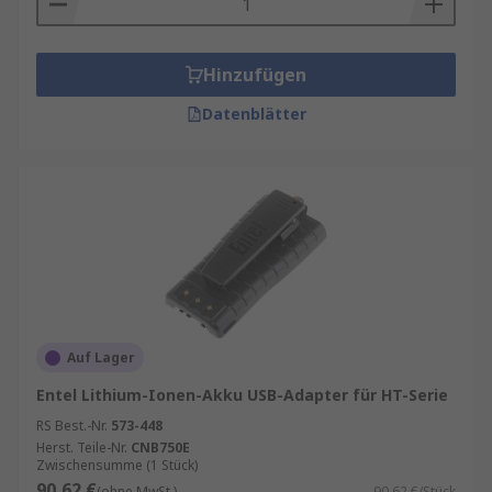
Hinzufügen
Datenblätter
Auf Lager
Entel Lithium-Ionen-Akku USB-Adapter für HT-Serie
RS Best.-Nr.
573-448
Herst. Teile-Nr.
CNB750E
Zwischensumme (1 Stück)
90,62 €
(ohne MwSt.)
90,62 €/Stück