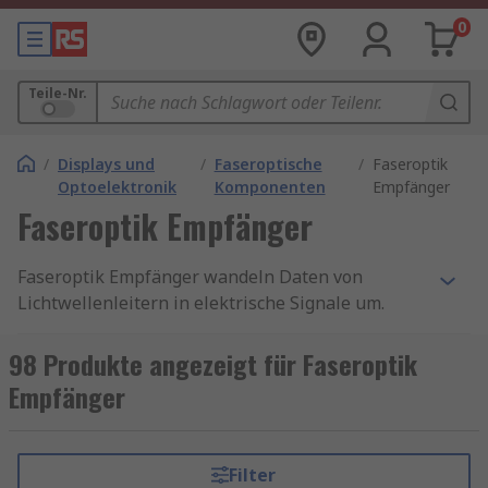
0
Teile-Nr.
/
Displays und
/
Faseroptische
/
Faseroptik
Optoelektronik
Komponenten
Empfänger
Faseroptik Empfänger
Faseroptik Empfänger wandeln Daten von
Lichtwellenleitern in elektrische Signale um.
Empfänger nehmen die Daten entgegen und
wandeln die Signale dann in elektrische Impulse
98 Produkte angezeigt für Faseroptik
um. Die Empfänger enthalten Halbleiter, die
Empfänger
Photodetektoren genannt werden, und einen
Verstärker, um einen so genannten
logikkompatiblen Ausgang zu erzeugen. Das
Filter
bedeutet, dass der Signalausgang den