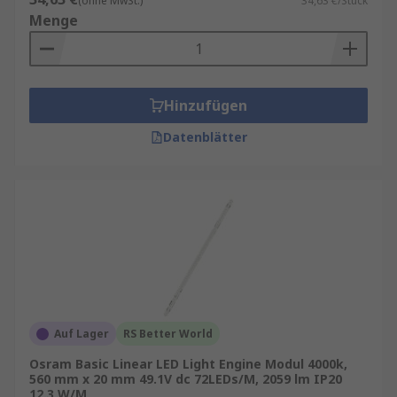
(ohne MwSt.)
34,63 €/Stück
Menge
Hinzufügen
Datenblätter
Auf Lager
RS Better World
Osram Basic Linear LED Light Engine Modul 4000k,
560 mm x 20 mm 49.1V dc 72LEDs/M, 2059 lm IP20
12.3 W/M