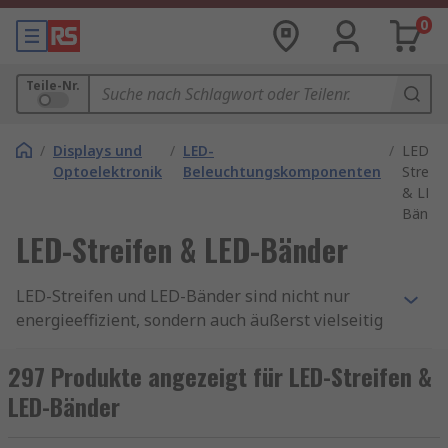
0
Teile-Nr.
/
Displays und
/
LED-
/
LED-
Optoelektronik
Beleuchtungskomponenten
Streife
& LED
Bände
LED-Streifen & LED-Bänder
LED-Streifen und LED-Bänder sind nicht nur
energieeffizient, sondern auch äußerst vielseitig
und können nahezu überall in Ihrem Zuhause
oder Geschäft eingesetzt werden. Ihre Fähigkeit,
297 Produkte angezeigt für LED-Streifen &
Stimmungen zu schaffen und kreative
LED-Bänder
Beleuchtungslösungen zu bieten, macht sie zu
einer hervorragenden Wahl für