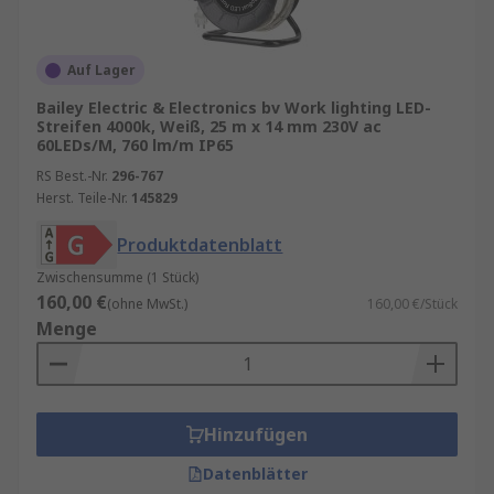
Die Installation von LED-Streifen und LED-
Bändern ist in der Regel einfach und erfordert
Auf Lager
nur grundlegende handwerkliche Fähigkeiten.
Bailey Electric & Electronics bv Work lighting LED-
Die meisten Produkte sind selbstklebend und
Streifen 4000k, Weiß, 25 m x 14 mm 230V ac
60LEDs/M, 760 lm/m IP65
können problemlos zugeschnitten werden, um
perfekt in Ihr Projekt zu passen. Dennoch ist es
RS Best.-Nr.
296-767
Herst. Teile-Nr.
145829
ratsam, die Anweisungen des Herstellers
sorgfältig zu befolgen, um das beste Ergebnis zu
Produktdatenblatt
erzielen. Ein weiterer großer Vorteil von LED-
Zwischensumme (1 Stück)
Leuchten ist ihre geringe Wartungsanforderung.
160,00 €
(ohne MwSt.)
160,00 €/Stück
Aufgrund ihrer Langlebigkeit müssen Sie sich in
Menge
der Regel erst nach vielen Jahren um den
Austausch kümmern.
Hinzufügen
Datenblätter