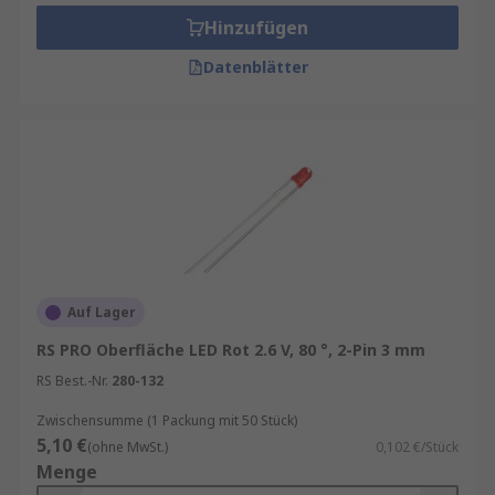
Bonddraht
Hinzufügen
LED-Chip
Datenblätter
Reflektorwanne
Kunstofflinse
Einsatzmöglichkeiten von LEDs
Gewerbliche Beleuchtung:
In Büros und
Geschäftsräumen bieten LEDs eine
effiziente und kostengünstige
Beleuchtungslösung. Sie sind ideal für den
Auf Lager
Einsatz in Deckenleuchten,
RS PRO Oberfläche LED Rot 2.6 V, 80 °, 2-Pin 3 mm
Schreibtischlampen und
RS Best.-Nr.
280-132
Notbeleuchtungssystemen.
Zwischensumme (1 Packung mit 50 Stück)
Straßenbeleuchtung:
LEDs haben sich
5,10 €
(ohne MwSt.)
0,102 €/Stück
auch in der Straßenbeleuchtung
Menge
durchgesetzt. Ihre hohe Lichtausbeute und