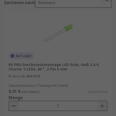
Sortieren nach
Relevanz
umweltfreundlich sind und sie können
Energiekosten deutlich senken.
Was bedeutet LED?
Der Name LED stammt aus dem englischen und
ist eine Abkürzung für "Light-Emitting Diode",
lichtemittierende Diode oder auch Leuchtdiode.
Im Wesentlichen besteht eine LED aus einem
Auf Lager
Halbleiterkristall, wie er auch in Microchips
RS PRO Durchsteckmontage LED Grün, Gelb 2.4 V,
genutzt wird.
Cluster 1-LEDs, 60 °, 2-Pin 5 mm
RS Best.-Nr.
254-5715
Woraus bestehen LEDs?
Zwischensumme (1 Packung mit 5 Stück)
0,31 €
(ohne MwSt.)
0,062 €/Stück
LEDs bestehen aus nur wenigen Komponenten
Menge
Anode
Kathode