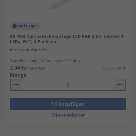
Nutzer verbessern.
UV-LEDs:
UV-LEDs finden zunehmend
Anwendung in der Desinfektion und
Auf Lager
Sterilisation. Sie können Viren und
Bakterien effektiv abtöten und werden in
RS PRO Durchsteckmontage LED RGB 3.6 V, Cluster 1-
LEDs, 60 °, 4-Pin 5 mm
Krankenhäusern,
Wasseraufbereitungsanlagen und
RS Best.-Nr.
254-5727
Luftreinigungssystemen eingesetzt.
Zwischensumme (1 Packung mit 5 Stück)
2,04 €
(ohne MwSt.)
0,408 €/Stück
Wo finden Sie weitere Informationen?
Menge
Bitte checken Sie auch die spezifischen
Datenblätter, die auf der Produktseite des
jeweiligen Artikels zu finden sind oder hier im
Hinzufügen
LED Ratgeber
Datenblätter