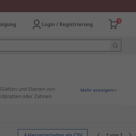
0
olgung
Login / Registrierung
 Glätten und Ebenen von
Mehr anzeigen
eidplatten oder Zähnen
en und eine plane Fläche
nkel angeordnet, um einen
l
oder anderen
Herunterladen als CSV
1
von
1