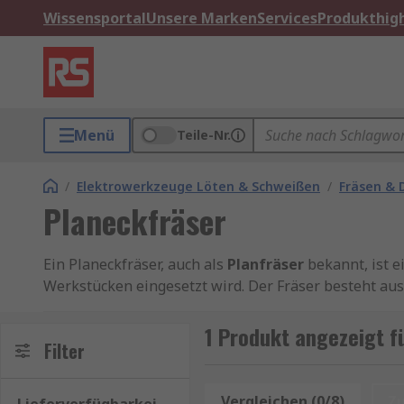
Wissensportal
Unsere Marken
Services
Produkthigh
Menü
Teile-Nr.
/
Elektrowerkzeuge Löten & Schweißen
/
Fräsen & 
Planeckfräser
Ein Planeckfräser, auch als
Planfräser
bekannt, ist e
Werkstücken eingesetzt wird. Der Fräser besteht a
ausgestattet ist. Diese Schneiden sind so positionie
hinterlassen.
1 Produkt angezeigt f
Filter
Die Besonderheit eines Planeckfräsers liegt in der K
möglichst sauberen und gleichmäßigen Schnitt zu e
Vergleichen (0/8)
Z