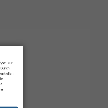
ng sind. Zu den wichtigsten
besonders wichtig, wenn eine
beiten. Dies führt zu einer
delstahl bis hin zu
yse, zur
ik. Dies sorgt für eine lange
 Durch
entiellen
den Vibrationen beim Fräsen
ie
s.
le
re
le Werkzeug für Ihre