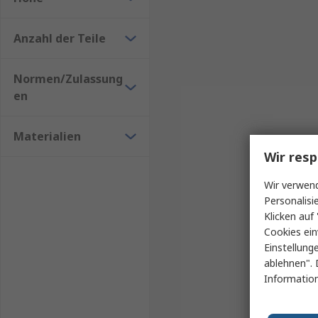
Die Entscheidung für einen Planeckfräser bietet zahl
Vorteilen zählen:
Anzahl der Teile
Hohe Präzision
: Planeckfräser ermöglichen es,
Normen/Zulassung
hohe Maßhaltigkeit erforderlich ist.
en
Effizienz
: Durch den gleichmäßigen Materialabtr
höheren Produktivität in der Fertigung.
Materialien
Vielseitigkeit
: Planeckfräser können auf einer 
Wir resp
Leichtmetallen und Kunststoffen.
Wir verwend
Lange Standzeit
: Hochwertige Planeckfräser b
Personalisi
Lebensdauer und reduziert die Häufigkeit von
Klicken auf 
Geringere Vibration
: Durch die gleichmäßige 
Cookies ein
minimiert. Dies führt zu einer besseren Oberf
Einstellung
ablehnen". 
Auswahl des richtigen Planeckfräsers
Information
Bei der Auswahl eines Planeckfräsers gibt es einige 