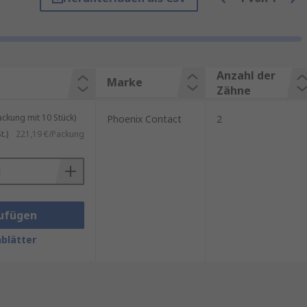
erarbeitung
sind sie
Anzahl der
Marke
eispiele für typische
Zähne
kung mit 10 Stück)
Phoenix Contact
2
r kommt der Planeckfräser zum
.)
221,19 €/Packung
 Bearbeitung von Flächen
e Titan oder Aluminium
ufügen
blätter
on und Effizienz in der