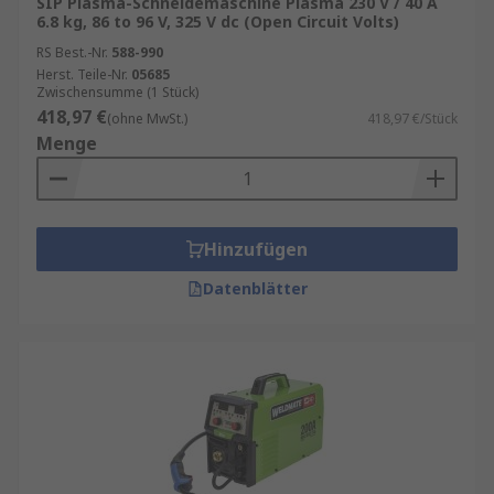
Arbeitsbereichs
SIP Plasma-Schneidemaschine Plasma 230 V / 40 A
6.8 kg, 86 to 96 V, 325 V dc (Open Circuit Volts)
Hier finden Sie mehr zum Thema
Schweissen
RS Best.-Nr.
588-990
Herst. Teile-Nr.
05685
Zwischensumme (1 Stück)
418,97 €
(ohne MwSt.)
418,97 €/Stück
Menge
Hinzufügen
Datenblätter