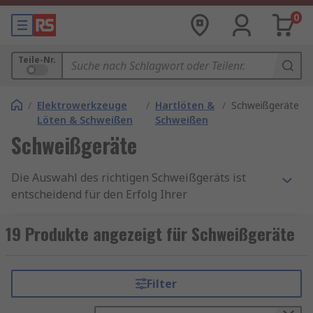
0
Teile-Nr.
/
Elektrowerkzeuge
/
Hartlöten &
/
Schweißgeräte
Löten & Schweißen
Schweißen
Schweißgeräte
Die Auswahl des richtigen Schweißgeräts ist
entscheidend für den Erfolg Ihrer
Schweißprojekte. Indem Sie die verschiedenen
Arten von Schweißgeräten verstehen und auf
19 Produkte angezeigt für Schweißgeräte
Faktoren wie die Art der Arbeit,
Stromversorgung, Portabilität, zusätzliche
Funktionen und Ihr Budget achten, können Sie
Filter
sicherstellen, dass Sie das optimale Gerät für
Ihre Bedürfnisse finden. Egal, ob Sie ein