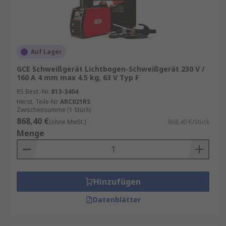
Auf Lager
GCE Schweißgerät Lichtbogen-Schweißgerät 230 V /
160 A 4 mm max 4.5 kg, 63 V Typ F
RS Best.-Nr.
813-3404
Herst. Teile-Nr.
ARC021RS
Zwischensumme (1 Stück)
868,40 €
(ohne MwSt.)
868,40 €/Stück
Menge
Hinzufügen
Datenblätter