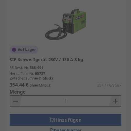
Auf Lager
SIP Schweißgerät 230V / 130 A 8 kg
RS Best.-Nr.
588-991
Herst. Teile-Nr.
05737
Zwischensumme (1 Stück)
354,44 €
(ohne MwSt.)
354,44 €/Stück
Menge
Hinzufügen
Datenblätter