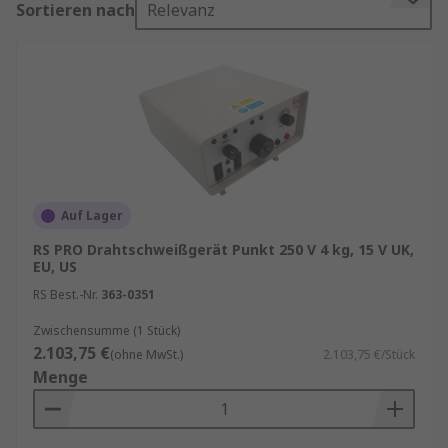
Sortieren nach
Relevanz
erfahrener Profi oder ein Hobby-Schweißer sind,
ein gut ausgewähltes Schweißgerät kann Ihnen
helfen, Ihre Projekte effizient und mit
bestmöglichen Ergebnissen abzuschließen.
Arten von Schweißgeräten
Lichtbogen
Auf Lager
Elektrodenschweißgeräte (E-Hand)
Diese
RS PRO Drahtschweißgerät Punkt 250 V 4 kg, 15 V UK,
Geräte sind besonders robust und eignen
EU, US
sich ideal für den Außeneinsatz. Sie
RS Best.-Nr.
363-0351
arbeiten mit einer umhüllten Elektrode und
sind relativ einfach zu bedienen – perfekt
Zwischensumme (1 Stück)
2.103,75 €
für Reparaturarbeiten und Baustellen.
(ohne MwSt.)
2.103,75 €/Stück
Menge
MIG/MAG-Schweißgeräte
Diese Geräte
verwenden einen Draht als Elektrode, der
automatisch zugeführt wird. MIG steht für