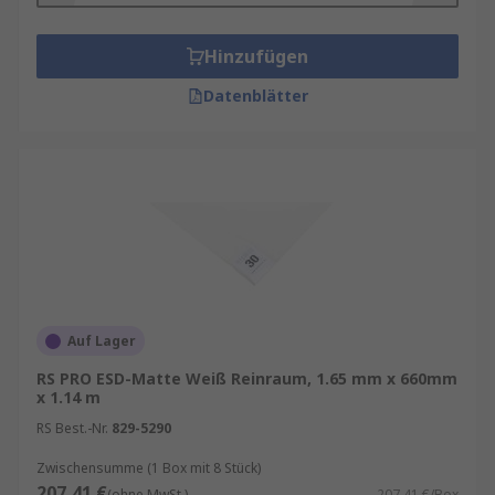
Hinzufügen
Datenblätter
Auf Lager
RS PRO ESD-Matte Weiß Reinraum, 1.65 mm x 660mm
x 1.14 m
RS Best.-Nr.
829-5290
Zwischensumme (1 Box mit 8 Stück)
207,41 €
(ohne MwSt.)
207,41 €/Box