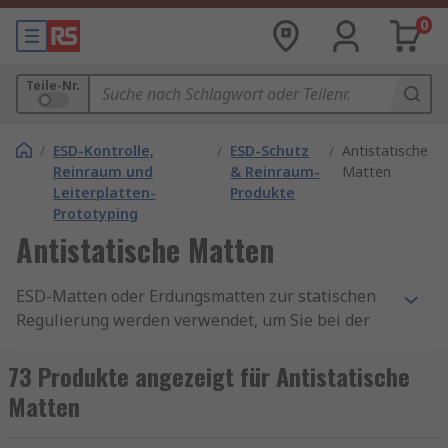
0
Teile-Nr.
/
ESD-Kontrolle,
/
ESD-Schutz
/
Antistatische
Reinraum und
& Reinraum-
Matten
Leiterplatten-
Produkte
Prototyping
Antistatische Matten
ESD-Matten oder Erdungsmatten zur statischen
Regulierung werden verwendet, um Sie bei der
Arbeit mit ESD-empfindlichen (elektrostatische
Entladung) elektronischen Komponenten wie
73 Produkte angezeigt für Antistatische
Leiterplatten (Platinen) und Backplanes und
Matten
Hauptplatinen zu erden.