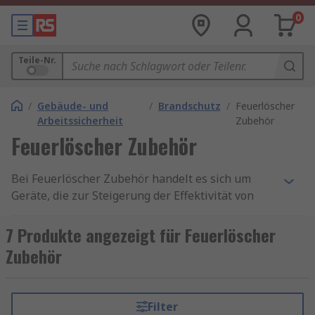
0
Teile-Nr.
/
Gebäude- und
/
Brandschutz
/
Feuerlöscher
Arbeitssicherheit
Zubehör
Feuerlöscher Zubehör
Bei Feuerlöscher Zubehör handelt es sich um
Geräte, die zur Steigerung der Effektivität von
Feuerlöschern verwendet werden. Ganz gleich, ob
es sich um eine Frage der Sicherheit oder
7 Produkte angezeigt für Feuerlöscher
Notwendigkeit handelt, diese Zubehörteile sind
Zubehör
von entscheidender Bedeutung für das
effektivere Löschen von Bränden.
Filter
Wofür wird Feuerlöscher Zubehör