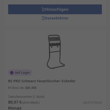
Schilder und Pfeile
zeigen die Position des
Hinzufügen
Feuerlöschers an.
Datenblätter
In
Feuerlöscherschränken
können dagegen
Hausfeuerlöscher untergebracht werden; sie
schützen die Feuerlöscher vor Manipulation oder
Beschädigung, und die Feuerlöscher-
Abdeckungen schützen vor Verschmutzung und
Stößen.
Auf Lager
RS PRO Schwarz Feuerlöscher-Ständer
RS Best.-Nr.
325-355
Zwischensumme (1 Stück)
80,07 €
(ohne MwSt.)
80,07 €/Stück
Menge