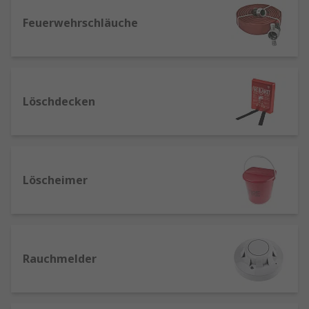
vor Rauchentwicklung und ermöglichen
eine schnelle Reaktion.
Feuerwehrschläuche
Feuerlöscher: Feuerlöscher sollten an leicht
zugänglichen Stellen platziert und
regelmäßig gewartet werden. Es ist wichtig,
dass alle Bewohner oder Mitarbeiter
Löschdecken
wissen, wie man sie richtig benutzt.
Löschdecken
: auch Feuerlöschdecken
genannt, sind Kleinlöschgeräte, die
hauptsächlich zum Ablöschen von
Löscheimer
Entstehungsbränden verwendet werden. Sie
bestehen aus flammhemmendem Material
wie Glasfasergewebe oder Nomex. Die
Hauptlöschwirkung einer Löschdecke
entsteht durch das Ersticken des Feuers,
Rauchmelder
indem sie den Sauerstoff vom brennbaren
Stoff trennt
Feueralarm-Meldestellen
: sind