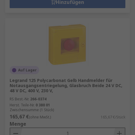
Hinzufügen
Auf Lager
Legrand 125 Polycarbonat Gelb Handmelder für
Notausgangsentriegelung, Glasbruch Beide 24 V DC,
48 V DC, 400 V, 230 V,
RS Best.-Nr.
266-0374
Herst. Teile-Nr.
0 380 01
Zwischensumme (1 Stück)
165,67 €
(ohne MwSt.)
165,67 €/Stück
Menge