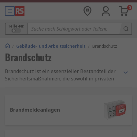
0
Teile-Nr.
/
Gebäude- und Arbeitssicherheit
/
Brandschutz
Brandschutz
Brandschutz ist ein essenzieller Bestandteil der
Sicherheitsmaßnahmen, die sowohl in privaten
Haushalten als auch in Unternehmen
implementiert werden sollten. Ein effektiver
Brandschutz kann Leben retten, Sachwerte
schützen und die Auswirkungen eines Brandes
Brandmeldeanlagen
minimieren.
Warum ist Brandschutz wichtig?