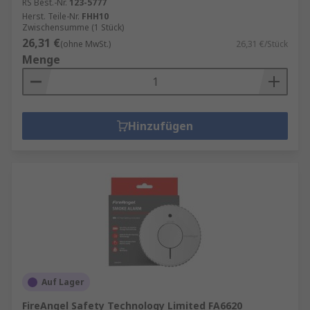
RS Best.-Nr.
123-5777
Herst. Teile-Nr.
FHH10
Zwischensumme (1 Stück)
26,31 €
(ohne MwSt.)
26,31 €/Stück
Menge
Hinzufügen
Auf Lager
FireAngel Safety Technology Limited FA6620