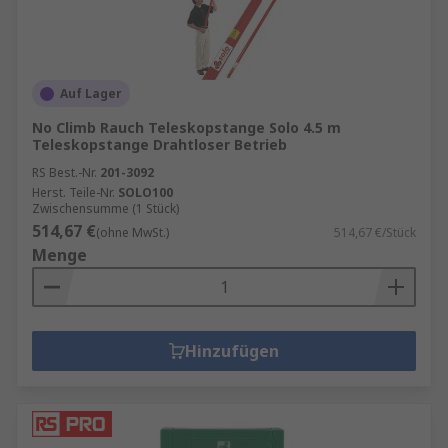
Brandschutzbeauftragter
: Ein
Brandschutzbeauftragter ist für die
Umsetzung und Überwachung der
Auf Lager
Brandschutzmaßnahmen verantwortlich.
No Climb Rauch Teleskopstange Solo 4.5 m
Brandschutzordnung
: Eine schriftliche
Teleskopstange Drahtloser Betrieb
Brandschutzordnung legt fest, wie im
RS Best.-Nr.
201-3092
Brandfall vorzugehen ist und welche
Herst. Teile-Nr.
SOLO100
Zwischensumme (1 Stück)
Maßnahmen regelmäßig überprüft werden
514,67 €
(ohne MwSt.)
514,67 €/Stück
müssen.
Menge
Technische Brandschutzmaßnahmen
:
Dazu gehören automatische Löschanlagen,
Brandabschnitte und spezielle
Brandschutztüren.
Hinzufügen