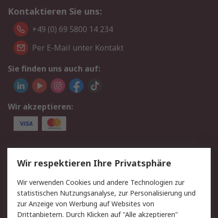
Kontaktieren Sie uns:
+49 (0) 69 5800 14 234
Per E-Mail unter Kontakt
Sie finden uns auch auf:
Wir akzeptieren:
Service
Wir respektieren Ihre Privatsphäre
Value Added Services
Lieferlösungen
Wir verwenden Cookies und andere Technologien zur
Rücksendungen
Kontakt
statistischen Nutzungsanalyse, zur Personalisierung und
Hilfe
Privatkunden
zur Anzeige von Werbung auf Websites von
Drittanbietern. Durch Klicken auf "Alle akzeptieren"