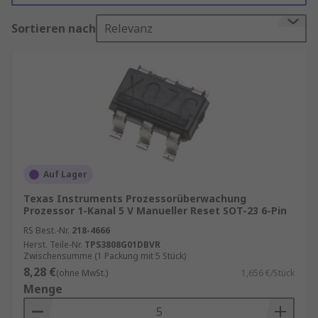
Stromüberwachungs-ICs ermöglichen eine
Sortieren nach
Relevanz
Isolierung und einen Überspannungsschutz in
den Stromkreisen. Wenn eine Unterspannung
erkannt wird, setzt der Spannungsregler den
Controller zurück. Der Spannungsregler hält den
Controller so lange in diesem Zustand, wie
Unterspannung besteht, um die Komponenten
des Stromkreises zu schützen.
Wofür werden Spannungsüberwachungs-ICs
Auf Lager
verwendet?
Texas Instruments Prozessorüberwachung
Prozessor 1-Kanal 5 V Manueller Reset SOT-23 6-Pin
Spannungsüberwachungs-ICs überwachen die
Spannung in einem Stromkreis. Sie liefern
RS Best.-Nr.
218-4666
Herst. Teile-Nr.
TPS3808G01DBVR
Informationen über die Batterie im Stromkreis
Zwischensumme (1 Packung mit 5 Stück)
zusammen mit anderen Komponenten.
8,28 €
(ohne MwSt.)
1,656 €/Stück
Spannungsüberwachungs-ICs werden zum
Menge
Schutz von Schaltkreisen in Geräten eingesetzt,
die durch hohe Spannungen beschädigt werden