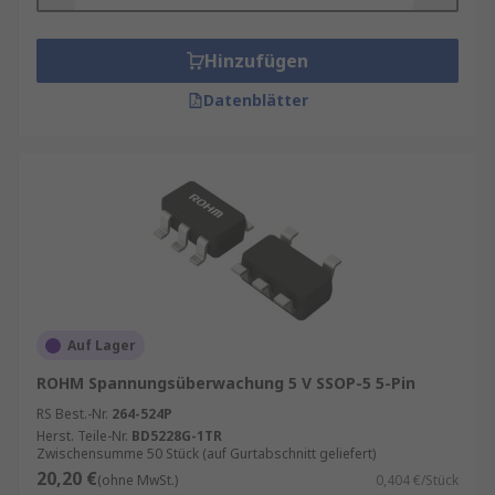
könnten oder bei niedrigen Spannungen falsch
funktionieren.
Hinzufügen
Arten von
Spannungsüberwachungs-ICs
Datenblätter
Spannungsüberwachungs-ICs kommen in
verschiedenen Bauweisen, eine davon kann
mehrere Spannungspegel überwachen. CMOS-
Spannungsdetektoren (Complementary Metal-
Oxide-Semiconductor) sind eine gängige Art der
Spannungsüberwachung, die wegen ihrer
Effizienz und Flexibilität in der Anwendung
bevorzugt wird.
Auf Lager
ROHM Spannungsüberwachung 5 V SSOP-5 5-Pin
RS Best.-Nr.
264-524P
Herst. Teile-Nr.
BD5228G-1TR
Zwischensumme 50 Stück (auf Gurtabschnitt geliefert)
20,20 €
(ohne MwSt.)
0,404 €/Stück