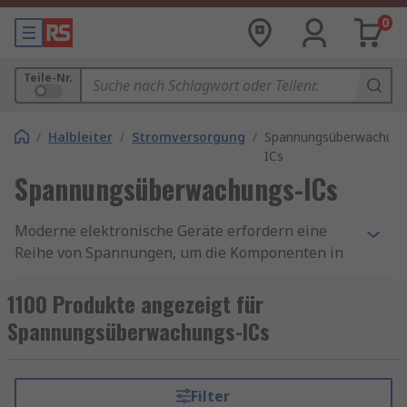
0
Teile-Nr.
/
Halbleiter
/
Stromversorgung
/
Spannungsüberwachung
ICs
Spannungsüberwachungs-ICs
Moderne elektronische Geräte erfordern eine
Reihe von Spannungen, um die Komponenten in
den Geräten zu versorgen, und viele verwenden
Batterien als Hauptstromquelle.
1100 Produkte angezeigt für
Stromüberwachungs-ICs (integrierte
Spannungsüberwachungs-ICs
Schaltkreise) ermöglichen eine effiziente
Funktion der einzelnen Komponenten, ohne den
Akku zu entleeren, und verkürzen die benötigte
Filter
Zeit zum Aufladen. Die integrierten