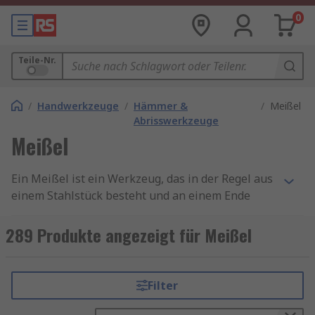
0
Teile-Nr.
/
Handwerkzeuge
/
Hämmer &
/
Meißel
Abrisswerkzeuge
Meißel
Ein Meißel ist ein Werkzeug, das in der Regel aus
einem Stahlstück besteht und an einem Ende
eine scharfe Kante hat, um Material zu entfernen
oder zu formen. Meißel sind meist mit einem
289 Produkte angezeigt für Meißel
Holz-, Kunststoff- oder Metallgriff ausgestattet,
der dem Benutzer eine optimale Kontrolle und
Kraftübertragung beim Arbeiten ermöglicht.
Filter
Diese Werkzeuge kommen in unterschiedlichen
Formen und Größen vor, um verschiedenste