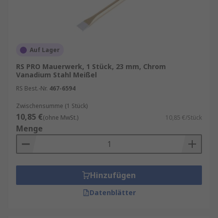
Verwendungszweck
: Überlegen Sie sich
vor dem Kauf, wofür Sie den Meißel
hauptsächlich benötigen. Je nach Material
(z. B. Holz, Stein oder Metall) gibt es
Auf Lager
spezialisierte Modelle, die besser auf Ihre
Anforderungen abgestimmt sind.
RS PRO Mauerwerk, 1 Stück, 23 mm, Chrom
Vanadium Stahl Meißel
RS Best.-Nr.
467-6594
Zwischensumme (1 Stück)
10,85 €
(ohne MwSt.)
10,85 €/Stück
Menge
Hinzufügen
Datenblätter