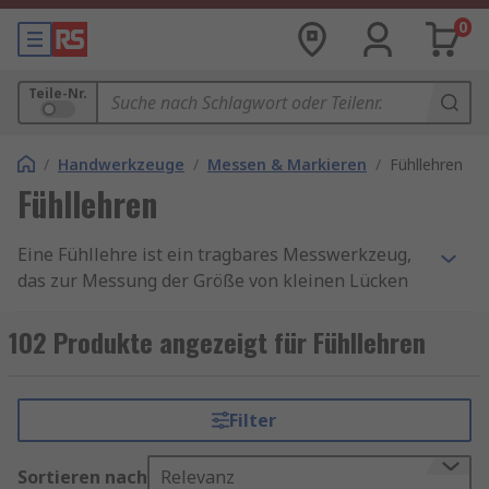
0
Teile-Nr.
/
Handwerkzeuge
/
Messen & Markieren
/
Fühllehren
Fühllehren
Eine Fühllehre ist ein tragbares Messwerkzeug,
das zur Messung der Größe von kleinen Lücken
zwischen zwei Objekten verwendet wird, die sich
sehr nah beieinander befinden. Das Werkzeug
102 Produkte angezeigt für Fühllehren
verfügt über eine Reihe von klappbaren
Metallstreifen (auch Klingen oder Blätter
genannt), die auf eine bestimmte Dicke
Filter
bearbeitet werden. Sie sind in der Regel aus
gehärtetem Werkzeugstahl oder rostfreiem Stahl
Sortieren nach
Relevanz