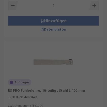
meisten Kfz-Anwendungen zu erleichtern
und in engen Bereichen zu arbeiten
Fühlerleiste – die Messer sind nicht im Satz
verbunden und können an beiden Enden
Hinzufügen
zur Messung verwendet werden
Datenblätter
Auf Lager
RS PRO Fühlerlehre, 10-teilig , Stahl L 100 mm
RS Best.-Nr.
449-9628
Zwischensumme (1 Stück)