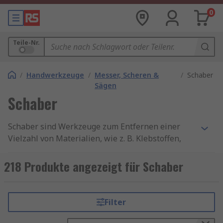
0
Teile-Nr.
/
Handwerkzeuge
/
Messer, Scheren &
/
Schaber
Sägen
Schaber
Schaber sind Werkzeuge zum Entfernen einer
Vielzahl von Materialien, wie z. B. Klebstoffen,
Dichtmitteln und Füllstoffen, Farb- und
Dekorbelägen (Tapeten, Vinyl usw.) sowie zum
218 Produkte angezeigt für Schaber
Entfernen von Schmutz und anderen
unerwünschten Verunreinigungen. Sie verfügen
in der Regel über einen Griff mit einer Metall-
Filter
oder Kunststoffschaberklinge, damit beim
Entfernen von Material ein präziser Druck