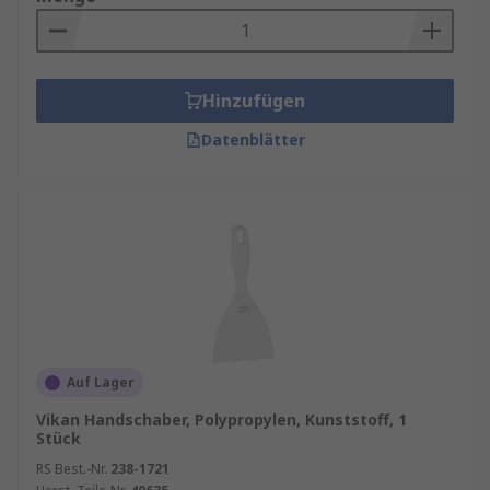
Vorteile eines hochwertigen
Schabers
Hinzufügen
Präzision
: Saubere Ergebnisse ohne
Datenblätter
Beschädigung der Oberfläche.
Langlebigkeit
: Robuste Materialien für
lange Nutzungsdauer.
Ergonomie
: Komfortabler Griff für
ermüdungsfreies Arbeiten.
Flexibilität
: Für verschiedene Materialien
und Anwendungen geeignet.
Auf Lager
Schaber kaufen
Vikan Handschaber, Polypropylen, Kunststoff, 1
Stück
Beim Kauf eines Schabers sollten Sie folgende
RS Best.-Nr.
238-1721
Punkte berücksichtigen: