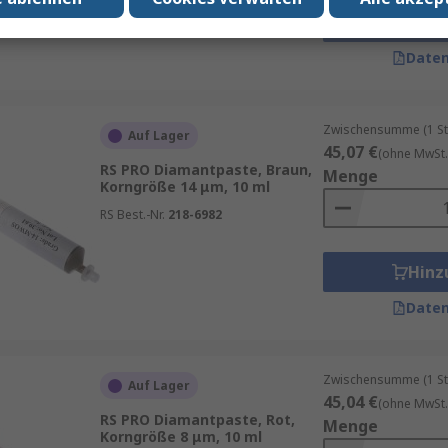
Hinz
Daten
Zwischensumme (1 St
Auf Lager
45,07 €
(ohne MwSt.
RS PRO Diamantpaste, Braun,
Menge
Korngröße 14 μm, 10 ml
RS Best.-Nr.
218-6982
Hinz
Daten
Zwischensumme (1 St
Auf Lager
45,04 €
(ohne MwSt.
RS PRO Diamantpaste, Rot,
Menge
Korngröße 8 μm, 10 ml