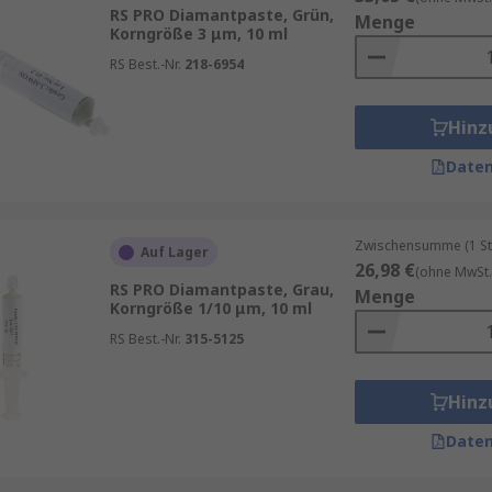
RS PRO Diamantpaste, Grün,
Menge
dern.
Korngröße 3 μm, 10 ml
RS Best.-Nr.
218-6954
Hinz
Daten
Zwischensumme (1 St
Auf Lager
26,98 €
(ohne MwSt.
RS PRO Diamantpaste, Grau,
Menge
Korngröße 1/10 μm, 10 ml
RS Best.-Nr.
315-5125
Hinz
Daten