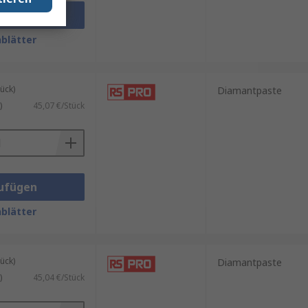
ufügen
blätter
ück)
Diamantpaste
)
45,07 €/Stück
ufügen
blätter
ück)
Diamantpaste
)
45,04 €/Stück