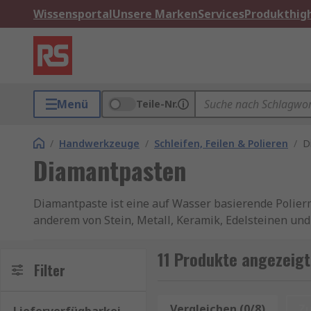
Wissensportal
Unsere Marken
Services
Produkthigh
Menü
Teile-Nr.
/
Handwerkzeuge
/
Schleifen, Feilen & Polieren
/
D
Diamantpasten
Diamantpaste ist eine auf Wasser basierende Polierm
anderem von Stein, Metall, Keramik, Edelsteinen und
härteste natürliche Material), die als Scheuermitte
zum Reinigen von Oberflächen verwendet werden, da 
11 Produkte angezeig
Filter
Diamantpaste wird in Tuben oder Dosierspritzen gel
Vorteile von Diamantpaste
Vergleichen (0/8)
Z