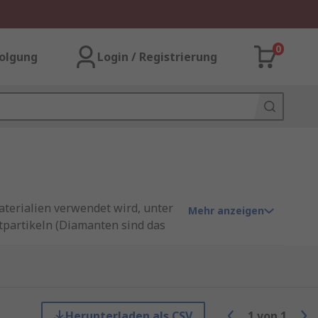
0
olgung
Login / Registrierung
aterialien verwendet wird, unter
Mehr anzeigen
tpartikeln (Diamanten sind das
n. Eine Diamantpaste kann auch
ann, um Schmutz zu entfernen.
Herunterladen als CSV
1
von
1