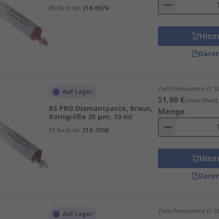
RS Best.-Nr.
218-6976
Hinz
Daten
Zwischensumme (1 St
Auf Lager
51,90 €
(ohne MwSt.
RS PRO Diamantpaste, Braun,
Menge
Korngröße 25 μm, 10 ml
RS Best.-Nr.
218-7008
Hinz
Daten
Zwischensumme (1 St
Auf Lager