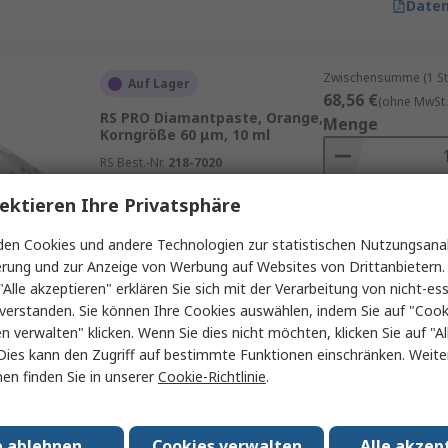
Daten
Zwischensumme (1 St
Auf Lager
68,56 €
(ohne MwSt.
RS PRO Diamantpaste, Orange,
Menge
Korngröße 60 μm, 10 ml
RS Best.-Nr.
218-7020
ektieren Ihre Privatsphäre
Hinz
en Cookies und andere Technologien zur statistischen Nutzungsanal
Daten
erung und zur Anzeige von Werbung auf Websites von Drittanbietern.
"Alle akzeptieren" erklären Sie sich mit der Verarbeitung von nicht-ess
verstanden. Sie können Ihre Cookies auswählen, indem Sie auf "Cook
Zwischensumme (1 St
en verwalten" klicken. Wenn Sie dies nicht möchten, klicken Sie auf "Al
Auf Lager
61,68 €
(ohne MwSt.
Dies kann den Zugriff auf bestimmte Funktionen einschränken. Weite
RS PRO Diamantpaste, Weiß,
Menge
en finden Sie in unserer
Cookie-Richtlinie
.
Korngröße 90 μm, 10 ml
RS Best.-Nr.
218-7036
e ablehnen
Cookies verwalten
Alle akzep