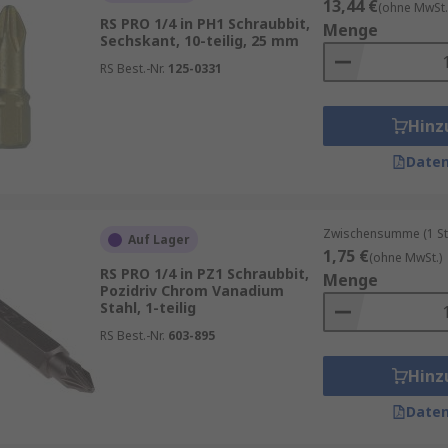
13,44 €
(ohne MwSt.
RS PRO 1/4 in PH1 Schraubbit,
Menge
Sechskant, 10-teilig, 25 mm
RS Best.-Nr.
125-0331
Hinz
Daten
Zwischensumme (1 St
Auf Lager
1,75 €
(ohne MwSt.)
RS PRO 1/4 in PZ1 Schraubbit,
Menge
Pozidriv Chrom Vanadium
Stahl, 1-teilig
RS Best.-Nr.
603-895
Hinz
Daten