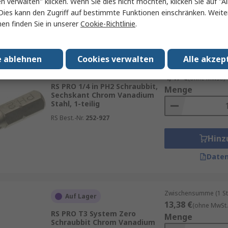
en verwalten" klicken. Wenn Sie dies nicht möchten, klicken Sie auf "Al
Hinz
Dies kann den Zugriff auf bestimmte Funktionen einschränken. Weite
en finden Sie in unserer
Cookie-Richtlinie
.
Daten
e ablehnen
Cookies verwalten
Alle akzep
Zwischensumme (1 Einh
Auf Lager
4,47 €
(ohne MwSt.)
RS PRO 1/4 in PH2 Schraubbit,
Menge
Sechskant Chrom Vanadium
Stahl, 1-teilig
RS Best.-Nr.
252-927
Hinz
Daten
Zwischensumme (1 St
Auf Lager
13,38 €
(ohne MwSt.
RS PRO T3 System Zero
Menge
Schraubbit Chrom Vanadium