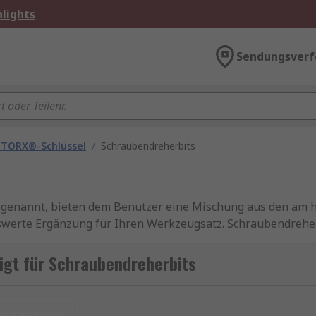
lights
Sendungsverf
 TORX®-Schlüssel
/
Schraubendreherbits
 genannt, bieten dem Benutzer eine Mischung aus den am 
werte Ergänzung für Ihren Werkzeugsatz. Schraubendreher
Bits sowie einem Bithalter. Es ist wichtig, das richtige Werk
 von Bits für verschiedene Schraubenarten.
igt für Schraubendreherbits
ts sowie
Schraubendreherbitsätze
, die bis zu 100 Stück e
 Bohrmaschinen und Schraubendrehern verwendet werden k
urücksetzen