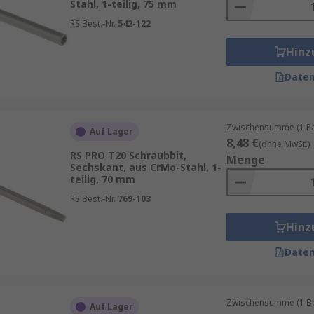
Stahl, 1-teilig, 75 mm
RS Best.-Nr.
542-122
Hinz
Daten
Zwischensumme (1 Pac
Auf Lager
8,48 €
(ohne MwSt.)
RS PRO T20 Schraubbit,
Menge
Sechskant, aus CrMo-Stahl, 1-
teilig, 70 mm
RS Best.-Nr.
769-103
Hinz
Daten
Zwischensumme (1 Box
Auf Lager