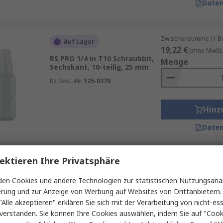
Daten
Zwischensumme (1 Box
Auf Lager
19,22 €
(ohne MwSt.
RS PRO 1/4 in T10 Schraubbit,
Menge
Sechskant, 10-teilig, 25 mm
RS Best.-Nr.
125-0370
Hinz
Daten
ektieren Ihre Privatsphäre
Zwischensumme (1 Pac
Auf Lager
8,48 €
(ohne MwSt.)
en Cookies und andere Technologien zur statistischen Nutzungsanal
RS PRO 6.35 mm T27
Menge
erung und zur Anzeige von Werbung auf Websites von Drittanbietern.
Schraubbit, Sechskant, aus
CrMo-Stahl, 1-teilig, 70 mm
"Alle akzeptieren" erklären Sie sich mit der Verarbeitung von nicht-ess
verstanden. Sie können Ihre Cookies auswählen, indem Sie auf "Cook
RS Best.-Nr.
769-125