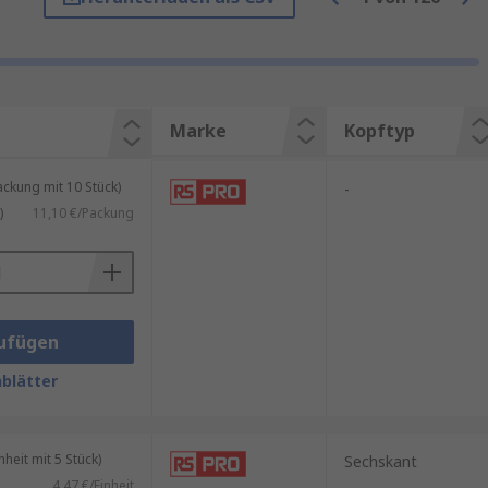
en Bit-Halter oder Akkuschrauber
bentypen zu bedienen – von
Marke
Kopftyp
kung mit 10 Stück)
-
)
11,10 €/Packung
ortiert.
fransen.
ufügen
, auch bei intensiver Nutzung.
blätter
atibel.
eit mit 5 Stück)
Sechskant
4,47 €/Einheit