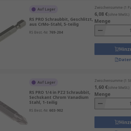
Zwischensumme (1 Pac
Auf Lager
6,08 €
(ohne MwSt.)
RS PRO Schraubbit, Geschlitzt,
Menge
aus CrMo-Stahl, 5-teilig
RS Best.-Nr.
769-204
Hinz
Daten
Zwischensumme (1 St
Auf Lager
1,60 €
(ohne MwSt.)
RS PRO 1/4 in PZ2 Schraubbit,
Menge
Sechskant Chrom Vanadium
Stahl, 1-teilig
RS Best.-Nr.
603-902
Hinz