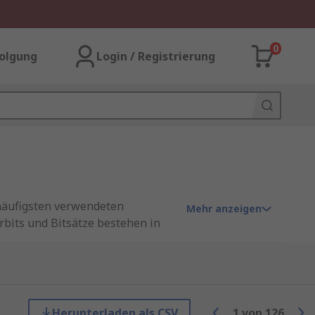
0
olgung
Login / Registrierung
häufigsten verwendeten
Mehr anzeigen
bits und Bitsätze bestehen in
zeug für die jeweilige Aufgabe zu
nthalten können. Wir bieten
önnen, sowie Produkte von
Herunterladen als CSV
1
von
126