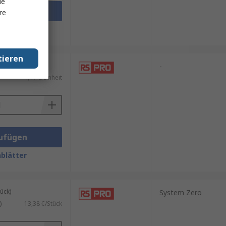
le
ufügen
re
blätter
tieren
eit mit 5 Stück)
-
4,47 €/Einheit
ufügen
blätter
ück)
System Zero
)
13,38 €/Stück