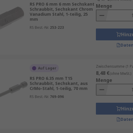
RS PRO 6 mm 6 mm Sechskant
e folgende Kriterien berücksichtigen:
Menge
Schraubbit, Sechskant Chrom
Vanadium Stahl, 1-teilig, 25
reich lohnt sich ein Set mit 30, 50 oder sogar über 100 Teile
mm
tahl und eine saubere Verarbeitung.
RS Best.-Nr.
253-223
Hinz
nsetzen und sicheren Halt.
Daten
 Für Ordnung und Schutz vor Verlust.
osch oder Makita stehen für geprüfte Qualität und Zuverläss
Zwischensumme (1 Pac
Auf Lager
8,48 €
(ohne MwSt.)
RS PRO 6.35 mm T15
Menge
Schraubbit, Sechskant, aus
CrMo-Stahl, 1-teilig, 70 mm
RS Best.-Nr.
769-096
turen oder Möbelmontagen durchführen.
iedlichen Schraubentypen arbeiten.
Hinz
zeuge benötigen.
Daten
nd Ordnung legen.