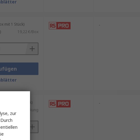
blätter
 mit 1 Stück)
-
)
19,22 €/Box
ufügen
blätter
kung mit 5 Stück)
-
8,48 €/Packung
yse, zur
 Durch
entiellen
ie