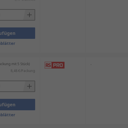
n.
ufügen
blätter
igkeit.
kung mit 5 Stück)
-
8,48 €/Packung
ufügen
blätter