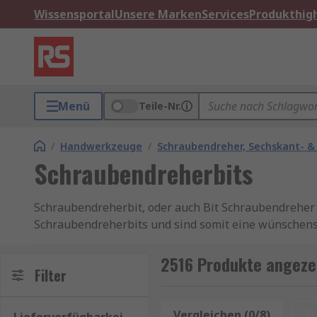
Wissensportal
Unsere Marken
Services
Produkthigh
Menü
Teile-Nr.
/
Handwerkzeuge
/
Schraubendreher, Sechskant- &
Schraubendreherbits
Schraubendreherbit, oder auch Bit Schraubendreher
Schraubendreherbits und sind somit eine wünschens
der Regel aus Phillips-, Schlitz-, Pozidriv- und Torx-
haben. Schraubendreherbitsätze bieten eine Vielzahl
2516 Produkte angeze
Filter
RS bietet eine große Auswahl an Schraubendreherbi
Längen von 25 mm bis 175 mm, die mit kompatiblen
Vergleichen (0/8)
Z