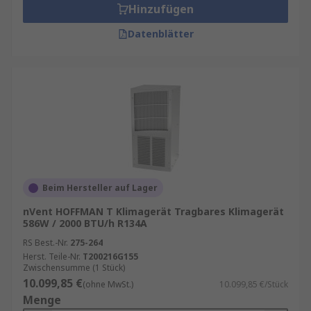
Hinzufügen
Datenblätter
Beim Hersteller auf Lager
nVent HOFFMAN T Klimagerät Tragbares Klimagerät
586W / 2000 BTU/h R134A
RS Best.-Nr.
275-264
Herst. Teile-Nr.
T200216G155
Zwischensumme (1 Stück)
10.099,85 €
(ohne MwSt.)
10.099,85 €/Stück
Menge