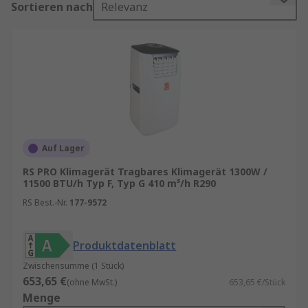
Sortieren nach
Relevanz
zu ganzjährigen Klimasystemen macht.
Finden Sie weitere verwandte Produkte wie
Axiallüfter
,
mobile Ventilatoren
, und generell
Produkte für Klimatechnik und Ventilatoren
.
Erfahren Sie mehr in unserem Leitfaden bzgl.
Klimatechnik
,
Klimagerätwartung
oder zur
Installation von Klimageräten
.
Auf Lager
Klimaanlagen kaufen
RS PRO Klimagerät Tragbares Klimagerät 1300W /
11500 BTU/h Typ F, Typ G 410 m³/h R290
RS Best.-Nr.
177-9572
Wenn Sie auf der Suche nach einer zuverlässigen
Lösung zur Raumklimatisierung sind, sollten Sie
beim Kauf auf die passende Bauart und Leistung
Produktdatenblatt
der Klimaanlage achten. Besonders in
Zwischensumme (1 Stück)
industriellen Anwendungen müssen Geräte
653,65 €
(ohne MwSt.)
653,65 €/Stück
konstant hohe Kühlleistungen erbringen. Hier
Menge
kommen leistungsstarke Industrieklimaanlagen