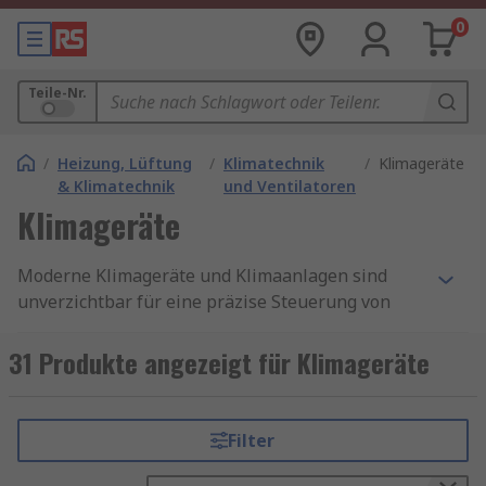
0
Teile-Nr.
/
Heizung, Lüftung
/
Klimatechnik
/
Klimageräte
& Klimatechnik
und Ventilatoren
Klimageräte
Moderne Klimageräte und Klimaanlagen sind
unverzichtbar für eine präzise Steuerung von
Temperatur und Luftfeuchtigkeit in
gewerblichen und industriellen Umgebungen. Sie
31 Produkte angezeigt für Klimageräte
sorgen für ein optimales Raumklima – sei es zur
Kühlung von Produktionsstätten, Serverräumen
oder Büroräumen. Neben der
Filter
Temperaturregulierung leisten viele Geräte auch
Luftentfeuchtung oder sogar Beheizung, was sie