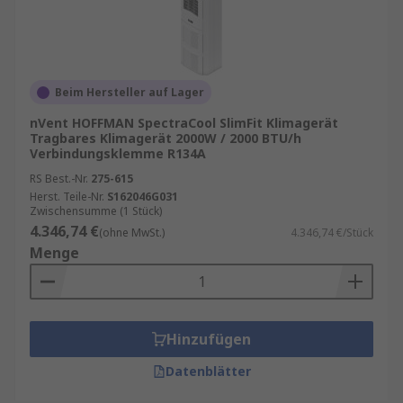
Beim Hersteller auf Lager
nVent HOFFMAN SpectraCool SlimFit Klimagerät
Tragbares Klimagerät 2000W / 2000 BTU/h
Verbindungsklemme R134A
RS Best.-Nr.
275-615
Herst. Teile-Nr.
S162046G031
Zwischensumme (1 Stück)
4.346,74 €
(ohne MwSt.)
4.346,74 €/Stück
Menge
Hinzufügen
Datenblätter