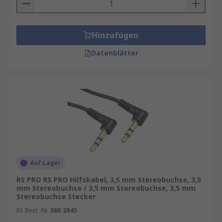
Mobiltelefone und Smartphones
MP3-Player
Hinzufügen
iPods
iPads
Datenblätter
Tablets
Computer oder
Laptops
Satellitennavigationssysteme
Auswirkung auf die Klangqualität
Ein Aux-Kabel ermöglicht die Verstärkung eines
Audiosignals mit fast keinem Unterschied in der
Auf Lager
Klangqualität für das menschliche Ohr. Allerdings
RS PRO RS PRO Hilfskabel, 3,5 mm Stereobuchse, 3,5
kann dies durch verschiedene Faktoren
mm Stereobuchse / 3,5 mm Stereobuchse, 3,5 mm
beeinflusst werden, darunter Haltbarkeit und
Stereobuchse Stecker
Qualität des Aux-Kabels. Um eine optimale
RS Best.-Nr.
286-2845
Audioausgabe zu gewährleisten, muss