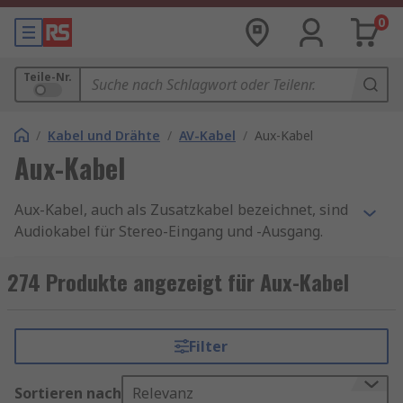
0
Teile-Nr.
/
Kabel und Drähte
/
AV-Kabel
/
Aux-Kabel
Aux-Kabel
Aux-Kabel, auch als Zusatzkabel bezeichnet, sind
Audiokabel für Stereo-Eingang und -Ausgang.
Aux-Kabel verfügen üblicherweise über einen
3,5-mm-Klinkenstecker, der in kompatible
274 Produkte angezeigt für Aux-Kabel
Zusatzeingänge eingesteckt werden kann, und
den Anschluss einer Vielzahl von externen
Audiogeräten an einen Verstärker, einen
Filter
Lautsprecher oder eine Stereoanlage ermöglicht.
Sortieren nach
Relevanz