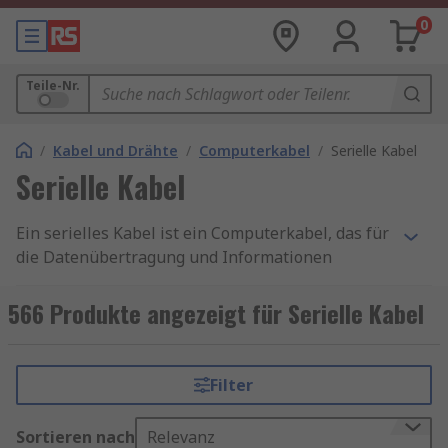
0
Teile-Nr.
/
Kabel und Drähte
/
Computerkabel
/
Serielle Kabel
Serielle Kabel
Ein serielles Kabel ist ein Computerkabel, das für
die Datenübertragung und Informationen
zwischen Computern verwendet wird. Die Kabel
erreichen dies über serielle
566 Produkte angezeigt für Serielle Kabel
Kommunikationsprotokolle (Daten werden
bitweise gesendet). Konfektionierte Seriell-Kabel
verwenden meistens die RS-232-
Filter
Schnittstellenspezifikationen (empfohlener
Standard 232).
Sortieren nach
Relevanz