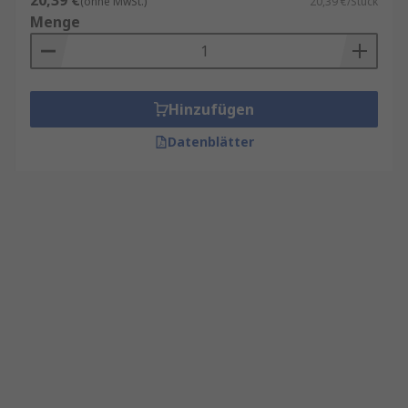
20,39 €
(ohne MwSt.)
20,39 €/Stück
Menge
Hinzufügen
Datenblätter