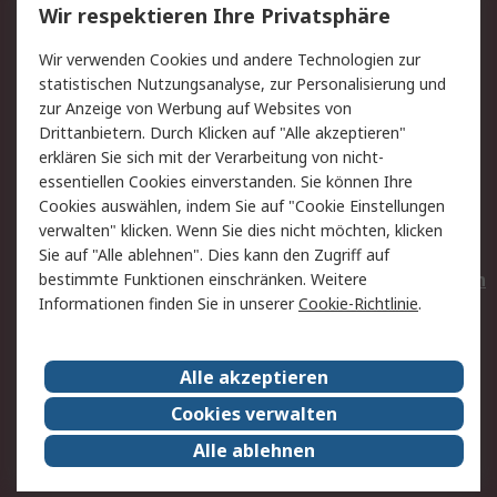
Wir respektieren Ihre Privatsphäre
Value Added Services
Lieferlösungen
Wir verwenden Cookies und andere Technologien zur
Rücksendungen
Kontakt
statistischen Nutzungsanalyse, zur Personalisierung und
Hilfe
Privatkunden
zur Anzeige von Werbung auf Websites von
Drittanbietern. Durch Klicken auf "Alle akzeptieren"
Rechtliches
erklären Sie sich mit der Verarbeitung von nicht-
essentiellen Cookies einverstanden. Sie können Ihre
AGB
Datenschutz
Cookies auswählen, indem Sie auf "Cookie Einstellungen
Cookie-Richtlinie
Zahlungsbedingungen
verwalten" klicken. Wenn Sie dies nicht möchten, klicken
Copyright/Impressum
Entsorgung
Sie auf "Alle ablehnen". Dies kann den Zugriff auf
Elektrogeräte/Batterien
bestimmte Funktionen einschränken. Weitere
Informationen finden Sie in unserer
Cookie-Richtlinie
.
Über RS
Alle akzeptieren
Unternehmen
RS weltweit
Karriere bei RS
Nachhaltigkeit
Cookies verwalten
Qualität/Umwelt/Zertifikate
Presse-Center
Alle ablehnen
Event-Center