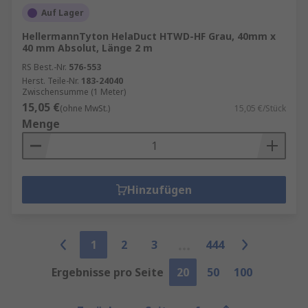
Auf Lager
HellermannTyton HelaDuct HTWD-HF Grau, 40mm x
40 mm Absolut, Länge 2 m
RS Best.-Nr.
576-553
Herst. Teile-Nr.
183-24040
Zwischensumme (1 Meter)
15,05 €
(ohne MwSt.)
15,05 €/Stück
Menge
Hinzufügen
1
2
3
444
Ergebnisse pro Seite
20
50
100