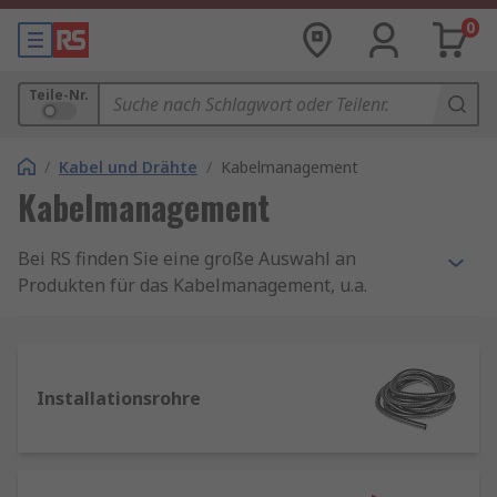
0
Teile-Nr.
/
Kabel und Drähte
/
Kabelmanagement
Kabelmanagement
Bei RS finden Sie eine große Auswahl an
Produkten für das Kabelmanagement, u.a.
flexible Kabelführung, wie zum Beispiel:
Kabelabdeckungen, Kabeldurchführungstüllen,
Kabelaufbewahrung, Spiralschläuche,
Kabelmarkierer, Kabelpritschen und Kabelrohre.
Installationsrohre
Wählen Sie aus branchenführenden Marken wie
HellermannTyton
,
Thomas & Betts
und
TE
Connectivity
oder unsere eigene Marke
RS PRO