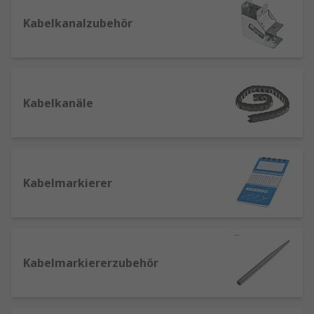
und ordentlichen Verstecken von Kabeln
Kabelkanalzubehör
und Drähten. Das Abdecken von Kabeln,
insbesondere auf dem Boden, ist aus
Sicherheitsgründen sehr wichtig
Kabelaufbewahrung
:
für die Organisation
und Verwaltung von Elektrokabeln, Kabeln,
Kabelkanäle
Schläuchen und Rohren im Arbeits- oder
Wohnraum unerlässlich
Kabelkanäle
: Ein Kabelkanal wird sowohl
zum Schutz als auch zur Verbesserung der
Kabelmarkierer
Organisation mehrerer verlaufender Kabel
eingesetzt und werden hauptsächlich für
elektrische Kabel verwendet.
Kabeldurchführungstüllen
: sind
Kunststoff- oder Gummiteile, die eine Kante
Kabelmarkiererzubehör
aus funktionalen oder ästhetischen
Zwecken abdecken. Tüllen werden in der
Regel in elektrischen Anlagen genutzt, z. B.