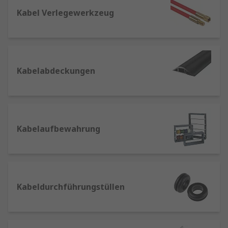
für hochwertige Alternativen zu erschwinglichen
Preisen.
Kabel Verlegewerkzeug
Welche Bedeutung hat das
Kabelmanagement?
Kabelabdeckungen
Die Verwendung der richtigen Produkte zum
Organisieren und Schützen von Kabeln kann das
Betriebsverhalten ganzer Anlagen verbessern
und die Lebensdauer von Kabeln und Leitungen
verlängern sowie Wartungszeiten und
Kabelaufbewahrung
Reparaturkosten reduzieren. Ein wichtiger
Vorteil einer korrekten Bündelung und
Organisation von Kabeln ist die Verbesserung
des Gesundheits- und Arbeitsschutzes im
Kabeldurchführungstüllen
Arbeitsumfeld, z.B. als Kabelführung
Schreibtisch.
Kabelabdeckungen
:
dienen zum Schutz