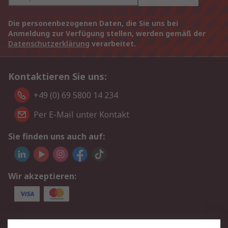
Die personenbezogenen Daten, die Sie uns bei
Anmeldung zur Verfügung stellen, werden gemäß der
Datenschutzerklärung
verarbeitet.
Kontaktieren Sie uns:
+49 (0) 69 5800 14 234
Per E-Mail unter Kontakt
Sie finden uns auch auf:
Wir akzeptieren:
Service