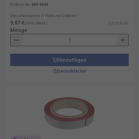
RS Best.-Nr.
289-9846
World-Flachbandkabel und -kabelstecker.
Zwischensumme (1 Rolle mit 5 Meter)
9,87 €
(ohne MwSt.)
9,87 €/Rolle
Menge
Hinzufügen
Datenblätter