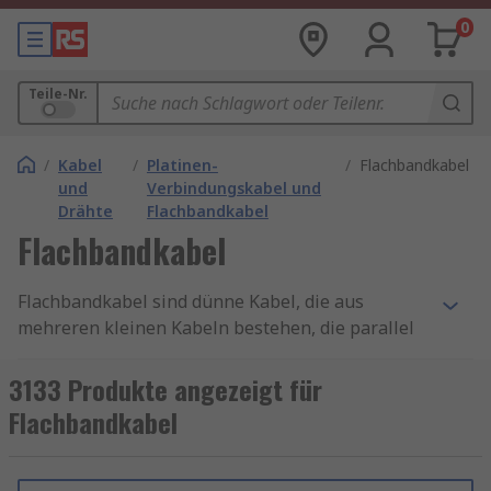
0
Teile-Nr.
/
Kabel
/
Platinen-
/
Flachbandkabel
und
Verbindungskabel und
Drähte
Flachbandkabel
Flachbandkabel
Flachbandkabel sind dünne Kabel, die aus
mehreren kleinen Kabeln bestehen, die parallel
zueinander platziert sind. Wenn jede Ader
nebeneinander angeordnet ist, bilden sie ein
3133 Produkte angezeigt für
breites Flachbandkabel, das einem Stück Band
Flachbandkabel
ähnelt.
Unser Sortiment an Flachbandkabel enthält