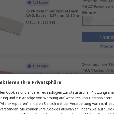
Zwischensumme (1 Bo
Auf Lager
94,47 €
(ohne MwSt.
RS PRO Flachbandkabel Flach
Menge
AWG, Raster 1.27 mm 25 30 m
RS Best.-Nr.
360-144
Hinz
Daten
Zwischensumme (1 Rol
Auf Lager
49,84 €
(ohne MwSt.
RS PRO Flachbandkabel Flach
Menge
AWG, Raster 1.27 mm 64 5 m
ektieren Ihre Privatsphäre
RS Best.-Nr.
289-9997
en Cookies und andere Technologien zur statistischen Nutzungsanal
erung und zur Anzeige von Werbung auf Websites von Drittanbietern.
Hinz
"Alle akzeptieren" erklären Sie sich mit der Verarbeitung von nicht-ess
verstanden. Sie können Ihre Cookies auswählen, indem Sie auf "Cook
Daten