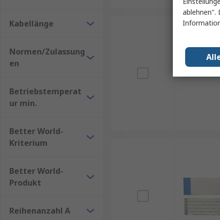
Einstellung
ablehnen". 
Kabellänge
Information
Normen/Zulassung
All
en
Betriebstemperat
ur min.
Better World-
Kriterium
Better World-
Produkt
Reihenanzahl A