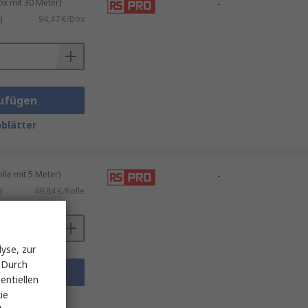
x mit 30 Meter)
-
)
94,47 €/Box
ufügen
blätter
le mit 5 Meter)
-
)
49,84 €/Rolle
yse, zur
 Durch
ufügen
entiellen
ie
blätter