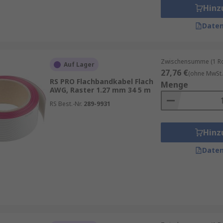
Hinz
Daten
Zwischensumme (1 Rol
Auf Lager
27,76 €
(ohne MwSt.
RS PRO Flachbandkabel Flach
Menge
AWG, Raster 1.27 mm 34 5 m
RS Best.-Nr.
289-9931
Hinz
Daten