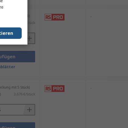
le
re
kung mit 5 Stück)
-
)
3,632 €/Stück
tieren
ufügen
blätter
kung mit 5 Stück)
-
)
3,676 €/Stück