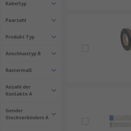
Aderzahl: 1 bis 168
Kabeltyp
Flachkabeltyp: FFC, flach, rund, verdrillt
Paarzahl
Abgeschlossen oder nicht-abgeschlossen
Geschirmt oder ungeschirmt
Produkt Typ
Nachhaltige Produkte: Unsere Better-World-Fla
Anschlusstyp B
Rastermaß
Anzahl der
Kontakte A
Gender
Steckverbinders A