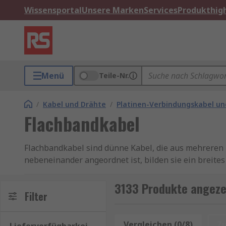
Wissensportal
Unsere Marken
Services
Produkthigh
Menü
Teile-Nr.
/
Kabel und Drähte
/
Platinen-Verbindungskabel un
Flachbandkabel
Flachbandkabel sind dünne Kabel, die aus mehreren k
nebeneinander angeordnet ist, bilden sie ein breite
Unser Sortiment an Flachbandkabel enthält Qualitä
3133 Produkte angeze
hauseigenen professionellen Marke. Informationen z
Filter
Mindestbestellwert für eine kostenfreie Lieferung fi
Bestandsmanagement Ihrer Flachbandkabel und Fla
Vergleichen (0/8)
Z