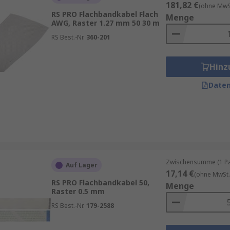
181,82 €
(ohne MwSt
RS PRO Flachbandkabel Flach
Menge
AWG, Raster 1.27 mm 50 30 m
RS Best.-Nr.
360-201
Hinz
Daten
Zwischensumme (1 Pac
Auf Lager
17,14 €
(ohne MwSt.
RS PRO Flachbandkabel 50,
Menge
Raster 0.5 mm
RS Best.-Nr.
179-2588