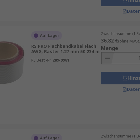
Hinz
Daten
Zwischensumme (1 Rol
Auf Lager
36,82 €
(ohne MwSt.
RS PRO Flachbandkabel Flach
Menge
AWG, Raster 1.27 mm 50 234 m
RS Best.-Nr.
289-9981
Hinz
Daten
Zwischensumme (1 Bo
Auf Lager