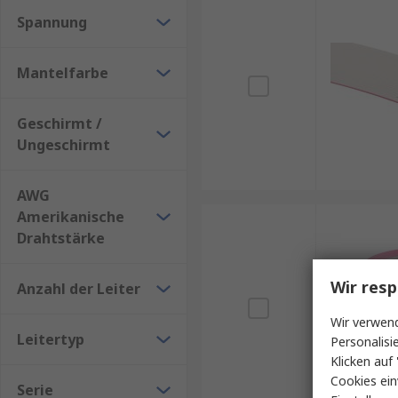
Spannung
Mantelfarbe
Geschirmt /
Ungeschirmt
AWG
Amerikanische
Drahtstärke
Wir resp
Anzahl der Leiter
Wir verwend
Leitertyp
Personalisi
Klicken auf 
Cookies ein
Serie