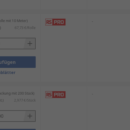
le mit 10 Meter)
-
)
67,73 €/Rolle
ufügen
blätter
kung mit 200 Stück)
-
.)
2,977 €/Stück