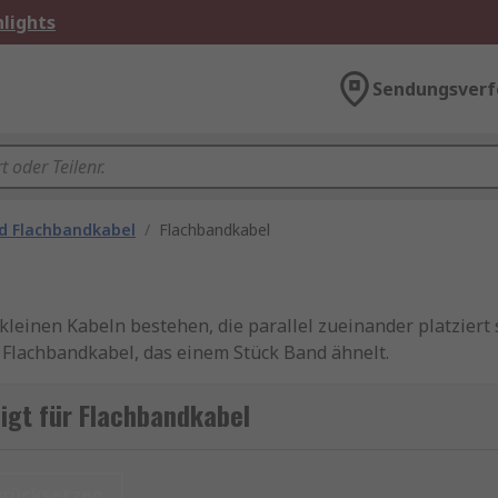
lights
Sendungsverf
d Flachbandkabel
/
Flachbandkabel
leinen Kabeln bestehen, die parallel zueinander platziert 
s Flachbandkabel, das einem Stück Band ähnelt.
tsprodukte von Marken wie
3M
,
Würth Elektronik
,
Samtec
,
igt für Flachbandkabel
ur spätesten Bestelluhrzeit für eine garantierte Lieferu
nden Sie auf der jeweiligen Produktseite. RS ist Ihr Ansprec
chbandkabelstecker mit unseren
RS Inventory Solutions
.
urücksetzen