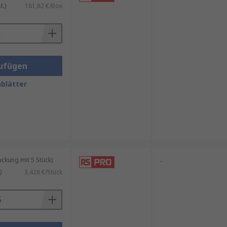
.)
181,82 €/Box
ufügen
blätter
kung mit 5 Stück)
-
)
3,428 €/Stück