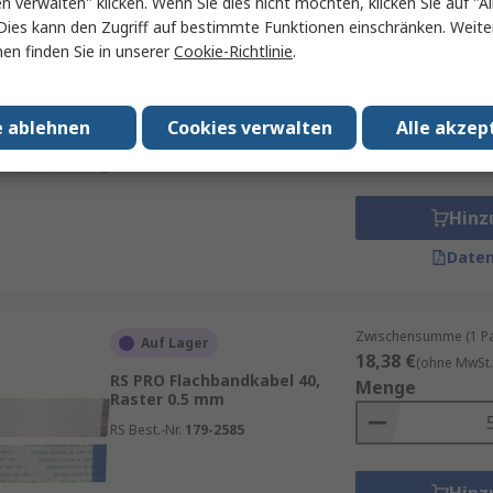
en verwalten" klicken. Wenn Sie dies nicht möchten, klicken Sie auf "Al
Dies kann den Zugriff auf bestimmte Funktionen einschränken. Weite
en finden Sie in unserer
Cookie-Richtlinie
.
Zwischensumme (1 Pac
Auf Lager
18,16 €
(ohne MwSt.
RS PRO Flachbandkabel 8,
Menge
Raster 0.5 mm
e ablehnen
Cookies verwalten
Alle akzep
RS Best.-Nr.
179-2587
Hinz
Daten
Zwischensumme (1 Pac
Auf Lager
18,38 €
(ohne MwSt.
RS PRO Flachbandkabel 40,
Menge
Raster 0.5 mm
RS Best.-Nr.
179-2585