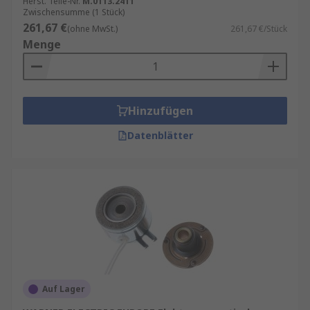
Herst. Teile-Nr.
M.0113.2411
Zwischensumme (1 Stück)
261,67 €
(ohne MwSt.)
261,67 €/Stück
Menge
Hinzufügen
Datenblätter
Auf Lager