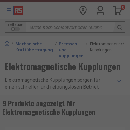
0
Teile-Nr.
/
Mechanische
/
Bremsen
/
Elektromagnetische
Kraftübertragung
und
Kupplungen
Kupplungen
Elektromagnetische Kupplungen
Elektromagnetische Kupplungen sorgen für
einen schnellen und reibungslosen Betrieb
mechanischer Geräte und funktionieren häufig in
Verbindung mit einer Bremse. Sie funktionieren
9 Produkte angezeigt für
elektrisch und mechanisch, und übertragen das
Elektromagnetische Kupplungen
Drehmoment. Diese Art von Kupplung ist häufig
in bestimmten Fahrzeugen, Rasenmähern,
Kopiergeräten, und Förderantrieben zu finden.