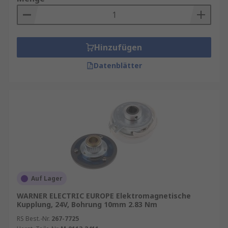
dem beweglichen Teil der Maschine verbunden
ist. Zur Aktivierung der Spule wird der
Stromkreis des Geräts aktiviert, was dazu führt,
dass der Strom durch die Spule fließt und ein
Hinzufügen
Magnetfeld erzeugt.
Datenblätter
Welche Arten elektromagnetischer
Kupplungen gibt es?
Es gibt viele Arten von elektromagnetischen
Kupplungen, z. B. Hysterese-, Klauen-,
Mehrscheiben- und Magnetpartikelkupplungen.
Der am häufigsten verwendete Typ ist die
Einphasenkupplung, die üblicherweise in
Sekundärantrieben, Textilmaschinen und in der
Auf Lager
Verpackungsindustrie verwendet wird.
WARNER ELECTRIC EUROPE Elektromagnetische
Kupplung, 24V, Bohrung 10mm 2.83 Nm
RS Best.-Nr.
267-7725