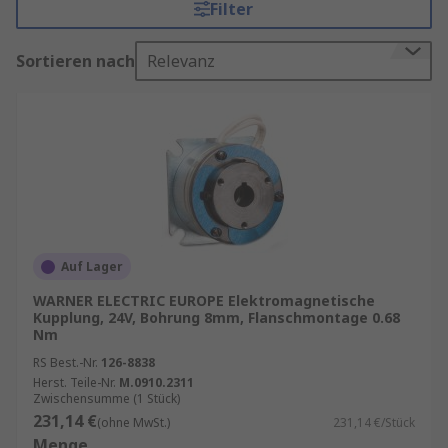
Filter
Elektromagnetische Kupplungen können auf
unterschiedlichste Weise montiert werden,
Sortieren nach
Relevanz
einschließlich Wellen-, Kupplungs- und
Flanschmontage.
Wie funktionieren elektromagnetische
Kupplungen?
Elektromagnetische Kupplungen verfügen über
einen Eingang und Ausgang, der über eine
einzelne Scheibenreibfläche angesteuert wird;
Auf Lager
die Einzelscheibe gewährleistet den
WARNER ELECTRIC EUROPE Elektromagnetische
Kupplungsbetrieb. Dies ist der gängigste Typ
Kupplung, 24V, Bohrung 8mm, Flanschmontage 0.68
Nm
elektromechanischer Kupplungen.
RS Best.-Nr.
126-8838
Eine Kupplung verfügt über eine Magnetspule in
Herst. Teile-Nr.
M.0910.2311
Zwischensumme (1 Stück)
einem Gehäuse, die üblicherweise aus Stahl- und
231,14 €
(ohne MwSt.)
231,14 €/Stück
Kupferdraht besteht, und einen Rotor, der mit
Menge