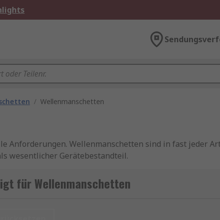
lights
Sendungsverf
schetten
/
Wellenmanschetten
lle Anforderungen. Wellenmanschetten sind in fast jeder Ar
als wesentlicher Gerätebestandteil.
rben entstehen oder die Wellen beschädigt werden. Sie sin
igt für Wellenmanschetten
rdwellen.
ndungen geeignet, von der Sicherung von Fahnen an Fahnen
urücksetzen