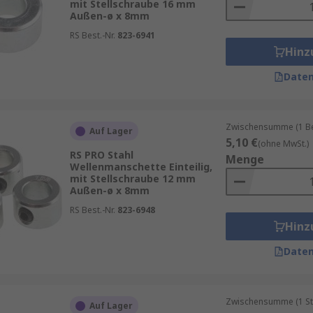
mit Stellschraube 16 mm
Außen-ø x 8mm
RS Best.-Nr.
823-6941
Hinz
Daten
Zwischensumme (1 Beu
Auf Lager
5,10 €
(ohne MwSt.)
RS PRO Stahl
Menge
Wellenmanschette Einteilig,
mit Stellschraube 12 mm
Außen-ø x 8mm
RS Best.-Nr.
823-6948
Hinz
Daten
Zwischensumme (1 St
Auf Lager