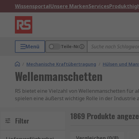
Wissensportal
Unsere Marken
Services
Produkthigh
Menü
Teile-Nr.
/
Mechanische Kraftübertragung
/
Hülsen und Man
Wellenmanschetten
RS bietet eine Vielzahl von Wellenmanschetten für a
spielen eine äußerst wichtige Rolle in der Industrie 
Wellenmanschetten umschließen Wellen, ohne dass Ke
1869 Produkte angeze
effektiv sowohl für gehärtete Wellen als auch Standa
Filter
Wellenmanschetten sind für eine Vielzahl von Anwe
Vergleichen (0/8)
Z