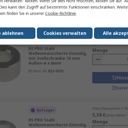
en verwalten" klicken. Wenn Sie dies nicht möchten, klicken Sie auf "Al
Hinz
Dies kann den Zugriff auf bestimmte Funktionen einschränken. Weite
en finden Sie in unserer
Cookie-Richtlinie
.
Daten
e ablehnen
Cookies verwalten
Alle akzep
Zwischensumme (1 Beu
Auf Lager
7,64 €
(ohne MwSt.)
RS PRO Stahl
Menge
Wellenmanschette Einteilig,
mit Stellschraube 10 mm
Außen-ø x 6mm
RS Best.-Nr.
823-6935
Hinz
Daten
Zwischensumme (1 Beu
Auf Lager
5,34 €
(ohne MwSt.)
RS PRO Stahl
Menge
Wellenmanschette Einteilig,