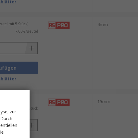
blätter
tel mit 5 Stück)
4mm
7,00 €/Beutel
ufügen
blätter
ück)
15mm
2,16 €/Stück
yse, zur
 Durch
entiellen
ie