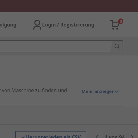
0
olgung
Login / Registrierung
t von Maschine zu finden und
Mehr anzeigen
d einfach zu installieren und
masten, über die Positionierung
Herunterladen als CSV
1
von
94