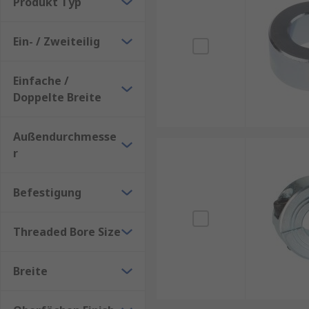
Produkt Typ
Stahllegierungen, aber es sind auch nichtmeta
verfügbar, wie mit schwarzer Oxidoberfläche od
Ein- / Zweiteilig
Einfache /
Doppelte Breite
Außendurchmesse
r
Befestigung
Threaded Bore Size
Breite