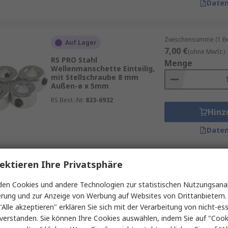
Daten
Zwischensumme (1 Beu
Auf Lager
7,00 €
(ohne MwSt.)
RS PRO Stahl
Menge
Wellenmanschette Einteilig,
mit Stellschraube 8 mm
Außen-ø x 5mm
RS Best.-Nr.
823-6932
Hinz
Daten
ektieren Ihre Privatsphäre
Zwischensumme (1 St
Auf Lager
2,16 €
(ohne MwSt.)
en Cookies und andere Technologien zur statistischen Nutzungsanal
RS PRO Stahl
Menge
erung und zur Anzeige von Werbung auf Websites von Drittanbietern.
Wellenmanschette Einteilig,
mit Stellschraube 25 mm
"Alle akzeptieren" erklären Sie sich mit der Verarbeitung von nicht-ess
Außen-ø x 12mm
verstanden. Sie können Ihre Cookies auswählen, indem Sie auf "Cook
RS Best.-Nr.
823-6960