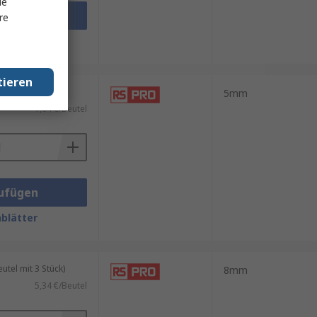
le
ufügen
re
blätter
tieren
tel mit 5 Stück)
5mm
7,64 €/Beutel
ufügen
blätter
tel mit 3 Stück)
8mm
5,34 €/Beutel