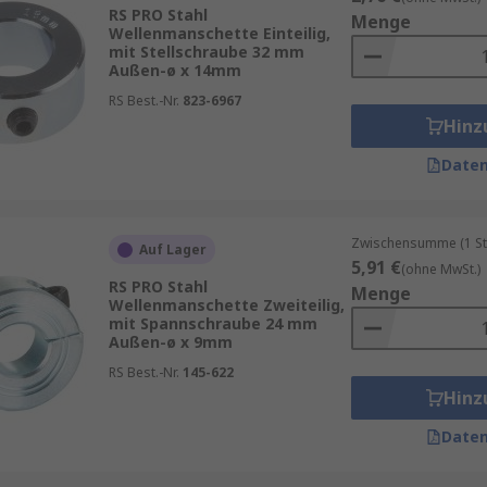
llische Wellenmanschetten beispielsweise aus Nylon in ein
RS PRO Stahl
Menge
er Glanzoberfläche.
Wellenmanschette Einteilig,
mit Stellschraube 32 mm
Außen-ø x 14mm
RS Best.-Nr.
823-6967
Hinz
Daten
Zwischensumme (1 St
Auf Lager
5,91 €
(ohne MwSt.)
RS PRO Stahl
Menge
Wellenmanschette Zweiteilig,
mit Spannschraube 24 mm
Außen-ø x 9mm
RS Best.-Nr.
145-622
Hinz
Daten