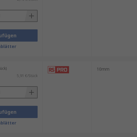
er Vielzahl von Ausführungen
ufügen
blätter
ück)
10mm
5,91 €/Stück
ufügen
blätter