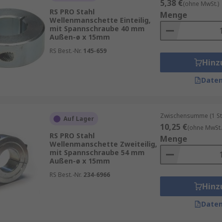
5,38 €
(ohne MwSt.)
RS PRO Stahl
Menge
Wellenmanschette Einteilig,
mit Spannschraube 40 mm
Außen-ø x 15mm
RS Best.-Nr.
145-659
Hinz
Daten
Zwischensumme (1 St
Auf Lager
10,25 €
(ohne MwSt.
RS PRO Stahl
Menge
Wellenmanschette Zweiteilig,
mit Spannschraube 54 mm
Außen-ø x 15mm
RS Best.-Nr.
234-6966
Hinz
Daten