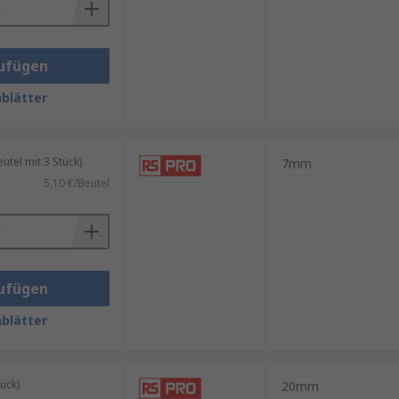
ufügen
blätter
tel mit 3 Stück)
7mm
5,10 €/Beutel
ufügen
blätter
ück)
20mm