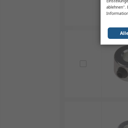
Einstellung
ablehnen". 
Information
All