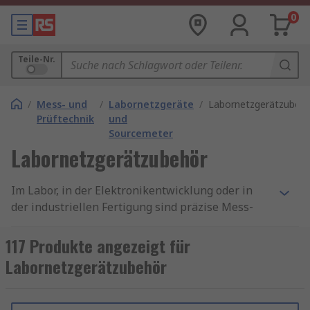
0
Teile-Nr.
/
Mess- und
/
Labornetzgeräte
/
Labornetzgerätzubeh
Prüftechnik
und
Sourcemeter
Labornetzgerätzubehör
Im Labor, in der Elektronikentwicklung oder in
der industriellen Fertigung sind präzise Mess‑
und Stromversorgungsaufgaben ein Muss. Ein
hochwertiges Labornetzgerät entfaltet sein
117 Produkte angezeigt für
volles Potenzial erst mit dem passenden
Labornetzgerätzubehör
Labornetzgerätzubehör. Ob Labornetzteil
Kabel
,
Adapter
,
Software
,
Zentraleinheiten
,
Schnittstellenkarten
– die richtige Ausstattung