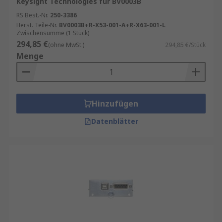
Keysight Technologies für BV0003B
Ausstattung angewiesen sind
RS Best.-Nr.
250-3386
Hobbyelektroniker, die professionelle
Herst. Teile-Nr.
BV0003B+R-X53-001-A+R-X63-001-L
Ergebnisse erreichen wollen
Zwischensumme (1 Stück)
294,85 €
(ohne MwSt.)
294,85 €/Stück
Menge
Hinzufügen
Datenblätter