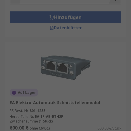
Stabile und sichere Verbindungen dank
Hinzufügen
vergoldeter oder speziell behandelter
Kontaktflächen
Datenblätter
Minimiertes Messrauschen und
reproduzierbare Messergebnisse
Mehr Sicherheit bei hohen Strömen oder
anspruchsvollen Messumgebungen
Längere Lebensdauer durch robuste
Materialien wie Silikon oder
hitzebeständigen Kunststoff
Flexiblere Einsatzbereiche, z. B. beim
Auf Lager
Testen von Prototypen oder empfindlichen
EA Elektro-Automatik Schnittstellenmodul
Baugruppen
RS Best.-Nr.
801-1288
Herst. Teile-Nr.
EA-IF-AB-ETH2P
Auswahl von Labornetzgerätzubehör
Zwischensumme (1 Stück)
600,00 €
(ohne MwSt.)
600,00 €/Stück